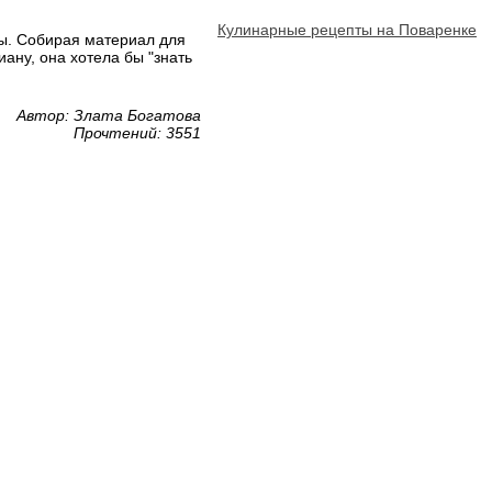
Кулинарные рецепты на Поваренке
сы. Собирая материал для
иану, она хотела бы "знать
Автор: Злата Богатова
Прочтений: 3551