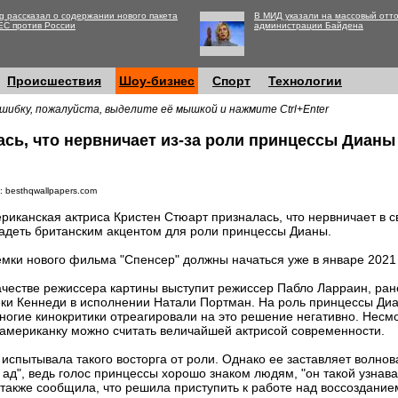
g рассказал о содержании нового пакета
В МИД указали на массовый отто
ЕС против России
администрации Байдена
Происшествия
Шоу-бизнес
Спорт
Технологии
шибку, пожалуйста, выделите её мышкой и нажмите Ctrl+Enter
сь, что нервничает из-за роли принцессы Дианы
: besthqwallpapers.com
риканская актриса Кристен Стюарт призналась, что нервничает в 
адеть британским акцентом для роли принцессы Дианы.
мки нового фильма "Спенсер" должны начаться уже в январе 2021 
ачестве режиссера картины выступит режиссер Пабло Ларраин, ран
ки Кеннеди в исполнении Натали Портман. На роль принцессы Ди
ногие кинокритики отреагировали на это решение негативно. Несм
американку можно считать величайшей актрисой современности.
 испытывала такого восторга от роли. Однако ее заставляет волно
как ад", ведь голос принцессы хорошо знаком людям, "он такой узна
 также сообщила, что решила приступить к работе над воссозданием