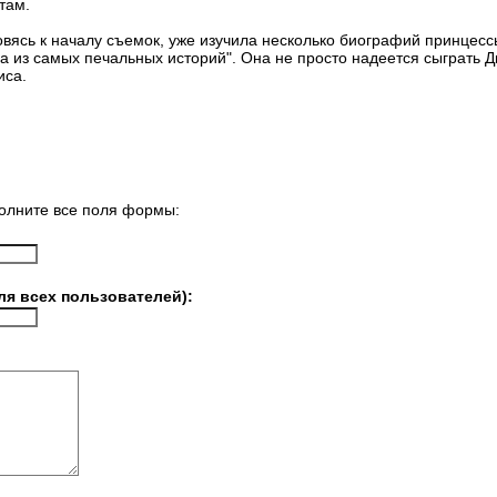
там.
товясь к началу съемок, уже изучила несколько биографий принцес
дна из самых печальных историй". Она не просто надеется сыграть Д
иса.
олните все поля формы:
ля всех пользователей):