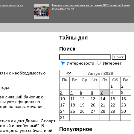
к чиновников из
Назван размер выплат ветеранам ВОВ в честь 9 мая
в странах Азии
Тайны дня
Поиск
Интерновости
Интернет
связи с необходимостью
<<
Август 2026
Пн
Вт
Ср
Чт
Пт
Сб
Вс
1
2
года.
3
4
5
6
7
8
9
ее снявший байопик о
10
11
12
13
14
15
16
аны уже официально
17
18
19
20
21
22
23
отря на все замечания,
24
25
26
27
28
29
30
31
ваться акцент Дианы. Стюарт
ваемый и особенный". В
Популярное
 акцента уже сейчас, и ей