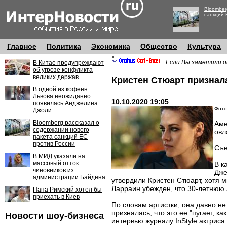
Bloomber
санкций 
Главное
Политика
Экономика
Общество
Культура
Если Вы заметили о
В Китае предупреждают
об угрозе конфликта
великих держав
Кристен Стюарт признала
В одной из кофеен
Львова неожиданно
10.10.2020 19:05
появилась Анджелина
Фото
Джоли
Bloomberg рассказал о
Аме
содержании нового
овл
пакета санкций ЕС
против России
Съе
В МИД указали на
массовый отток
В к
чиновников из
Дже
администрации Байдена
утвердили Кристен Стюарт, хотя м
Ларраин убежден, что 30-летнюю 
Папа Римский хотел бы
приехать в Киев
По словам артистки, она давно не
призналась, что это ее "пугает, 
Новости шоу-бизнеса
интервью журналу InStyle актриса