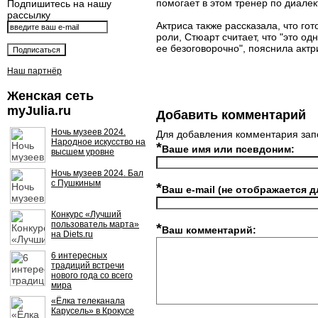
помогает в этом тренер по диалек
Подпишитесь на нашу
рассылку
Актриса также рассказала, что го
роли, Стюарт считает, что "это о
ее безоговорочно", пояснила актр
Наш партнёр
Женская сеть
myJulia.ru
Добавить комментарий
Ночь музеев 2024.
Для добавления комментария зап
Народное искусство на
*
Ваше имя или псевдоним:
высшем уровне
Ночь музеев 2024. Бал
с Пушкиным
*
Ваш e-mail (не отображается д
Конкурс «Лучший
пользователь марта»
*
Ваш комментарий:
на Diets.ru
6 интересных
традиций встречи
нового года со всего
мира
«Ёлка телеканала
Карусель» в Крокусе