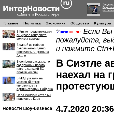
Линднер:
будет пл
российск
Главное
Политика
Экономика
Общество
Культура
Если Вы
В Китае предупреждают
об угрозе конфликта
пожалуйста, вы
великих держав
В одной из кофеен
и нажмите Ctrl+
Львова неожиданно
появилась Анджелина
Джоли
В Сиэтле а
Bloomberg рассказал о
содержании нового
пакета санкций ЕС
наехал на 
против России
В МИД указали на
массовый отток
протестую
чиновников из
администрации Байдена
Папа Римский хотел бы
приехать в Киев
4.7.2020 20:36
Новости шоу-бизнеса