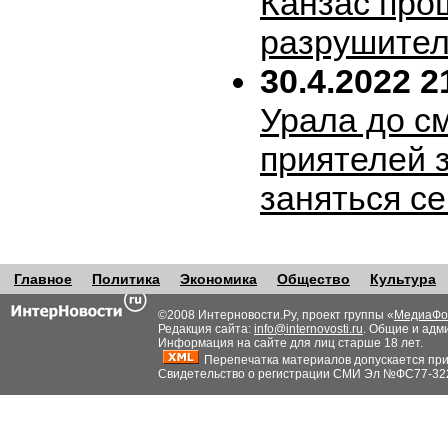
Канзас про
разрушител
30.4.2022 2
Урала до с
приятелей 
заняться с
Главное
Политика
Экономика
Общество
Культура
©2008 Интерновости.Ру, проект группы «
МедиаФо
Редакция сайта:
info@internovosti.ru
. Общие и адм
Информация на сайте для лиц старше 18 лет.
Перепечатка материалов допускается при н
Свидетельство о регистрации СМИ Эл №ФС77-32