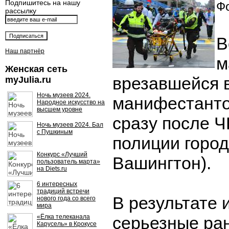
Подпишитесь на нашу
Фо
рассылку
В
Наш партнёр
м
Женская сеть
врезавшейся 
myJulia.ru
Ночь музеев 2024.
манифестанто
Народное искусство на
высшем уровне
сразу после Ч
Ночь музеев 2024. Бал
с Пушкиным
полиции город
Конкурс «Лучший
Вашингтон).
пользователь марта»
на Diets.ru
6 интересных
традиций встречи
В результате 
нового года со всего
мира
«Ёлка телеканала
серьезные ра
Карусель» в Крокусе