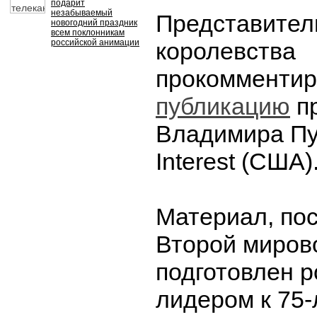
подарит
незабываемый
Представите
новогодний праздник
всем поклонникам
российской анимации
королевства
прокомментир
публикацию
п
Владимира Пут
Interest (США)
Материал, по
Второй миров
подготовлен 
лидером к 75