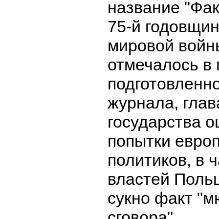
название "Фак
75-й годовщи
мировой войны
отмечалось в 
подготовленн
журнала, глав
государства о
попытки евро
политиков, в 
властей Поль
сукно факт "м
сговора".