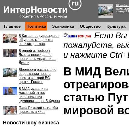
Bloomber
содержан
санкций 
Главное
Политика
Экономика
Общество
Культура
Если Вы
В Китае предупреждают
об угрозе конфликта
пожалуйста, вы
великих держав
В одной из кофеен
и нажмите Ctrl+
Львова неожиданно
появилась Анджелина
Джоли
В МИД Вел
Bloomberg рассказал о
содержании нового
пакета санкций ЕС
отреагиров
против России
В МИД указали на
массовый отток
статью Пут
чиновников из
администрации Байдена
мировой в
Папа Римский хотел бы
приехать в Киев
Новости шоу-бизнеса