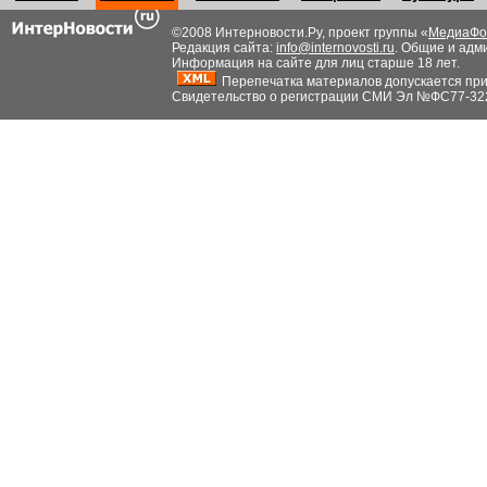
©2008 Интерновости.Ру, проект группы «
МедиаФо
Редакция сайта:
info@internovosti.ru
. Общие и адм
Информация на сайте для лиц старше 18 лет.
Перепечатка материалов допускается при н
Свидетельство о регистрации СМИ Эл №ФС77-32