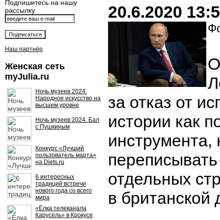
Подпишитесь на нашу
20.6.2020 13:
рассылку
Фо
Наш партнёр
О
Женская сеть
myJulia.ru
Л
Ночь музеев 2024.
за отказ от и
Народное искусство на
высшем уровне
истории как п
Ночь музеев 2024. Бал
с Пушкиным
инструмента, 
Конкурс «Лучший
переписывать
пользователь марта»
на Diets.ru
отдельных стр
6 интересных
традиций встречи
нового года со всего
в британской 
мира
«Ёлка телеканала
Карусель» в Крокусе