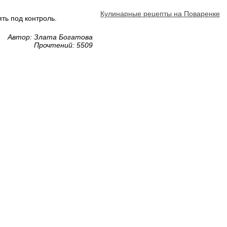
Кулинарные рецепты на Поваренке
ть под контроль.
Автор: Злата Богатова
Прочтений: 5509