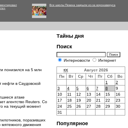
мментировал
Все школы Пекина закрыли из-за коронавируса
нте»
Тайны дня
Поиск
Интерновости
Интернет
ти понизился на 5 млн
<<
Август 2026
Пн
Вт
Ср
Чт
Пт
Сб
Вс
1
2
рт нефти в Саудовской
3
4
5
6
7
8
9
10
11
12
13
14
15
16
гшиеся атаке
17
18
19
20
21
22
23
ет агентство Reuters. Со
то на текущий момент
24
25
26
27
28
29
30
31
спилотников, поразивших
Популярное
го мятежного движения