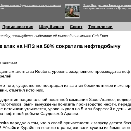
 Германия не будет платить за российский
Отец Владислава Галкина проко
лях
«воскрешение» сына в «Диверса
Происшествия
Шоу-бизнес
Спорт
Технологии
шибку, пожалуйста, выделите её мышкой и нажмите Ctrl+Enter
е атак на НПЗ на 50% сократила нефтедобычу
 kazlenta.kz
данным агентства Reuters, уровень ежедневного производства неф
релей.
ме того, существенно пострадал из-за атак беспилотников и экспо
вии, отметил источник.
дприятия национальной нефтяной компании Saudi Aramco, подвер
пилотников, были вынуждены понизить производство нефти, переда
 источники уточняется, уровень упал на 5 млн баррелей в день, ч
ма нефтяной добычи Саудовской Аравии.
sira передал о том, что о своей причастности к запуску десяти бе
 Абкайк и Хурайс на востоке страны, заявили хуситы из йеменско