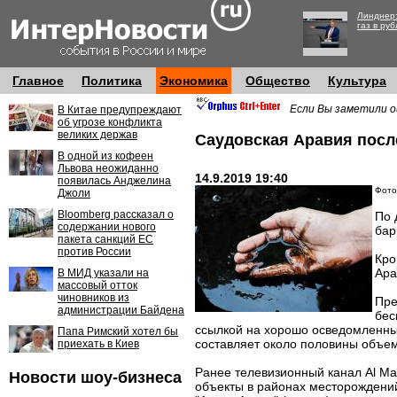
Линднер:
газ в руб
Главное
Политика
Экономика
Общество
Культура
Если Вы заметили о
В Китае предупреждают
об угрозе конфликта
великих держав
Саудовская Аравия посл
В одной из кофеен
Львова неожиданно
14.9.2019 19:40
появилась Анджелина
Фото:
Джоли
Bloomberg рассказал о
По 
содержании нового
бар
пакета санкций ЕС
против России
Кро
Ара
В МИД указали на
массовый отток
чиновников из
Пре
администрации Байдена
бес
ссылкой на хорошо осведомленные
Папа Римский хотел бы
составляет около половины объе
приехать в Киев
Ранее телевизионный канал Al Mas
Новости шоу-бизнеса
объекты в районах месторождений