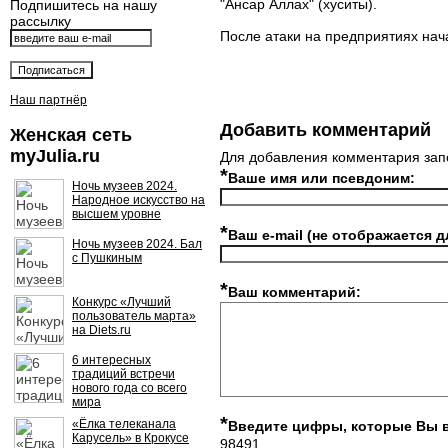
"Ансар Аллах" (хуситы).
Подпишитесь на нашу
рассылку
После атаки на предприятиях нач
Наш партнёр
Добавить комментарий
Женская сеть
myJulia.ru
Для добавления комментария зап
*
Ваше имя или псевдоним:
Ночь музеев 2024.
Народное искусство на
высшем уровне
*
Ваш e-mail (не отображается д
Ночь музеев 2024. Бал
с Пушкиным
*
Ваш комментарий:
Конкурс «Лучший
пользователь марта»
на Diets.ru
6 интересных
традиций встречи
нового года со всего
мира
*
«Ёлка телеканала
Введите цифры, которые Вы 
Карусель» в Крокусе
98491