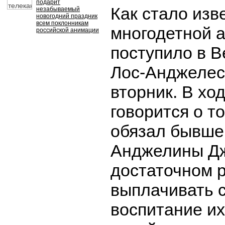
подарит
Как стало изв
незабываемый
новогодний праздник
всем поклонникам
многодетной 
российской анимации
поступило в В
Лос-Анджелес
вторник. В хо
говорится о т
обязал бывшег
Анджелины Д
достаточном 
выплачивать 
воспитание и