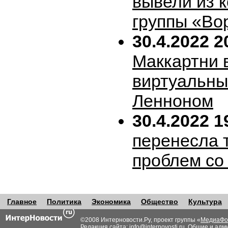
вывели из 
группы «Во
30.4.2022 2
Маккартни 
виртуальн
Ленноном
30.4.2022 1
перенесла т
проблем со
Главное
Политика
Экономика
Общество
Культура
©2008 Интерновости.Ру, проект группы «
МедиаФо
Редакция сайта:
info@internovosti.ru
. Общие и адм