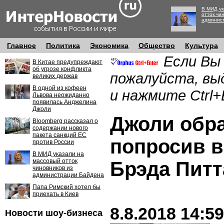
В МИД ук
отток чи
админис
Главное
Политика
Экономика
Общество
Культура
Если Вы
В Китае предупреждают
об угрозе конфликта
пожалуйста, вы
великих держав
В одной из кофеен
и нажмите Ctrl+
Львова неожиданно
появилась Анджелина
Джоли
Джоли обра
Bloomberg рассказал о
содержании нового
пакета санкций ЕС
попросив в
против России
В МИД указали на
массовый отток
Брэда Пит
чиновников из
администрации Байдена
Папа Римский хотел бы
приехать в Киев
8.8.2018 14:59
Новости шоу-бизнеса