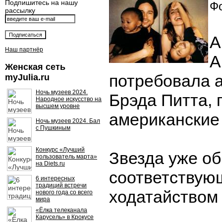
Подпишитесь на нашу
Фо
рассылку
А
Наш партнёр
А
Женская сеть
потребовала 
myJulia.ru
Ночь музеев 2024.
Брэда Питта,
Народное искусство на
высшем уровне
американские
Ночь музеев 2024. Бал
с Пушкиным
Конкурс «Лучший
Звезда уже об
пользователь марта»
на Diets.ru
соответствую
6 интересных
традиций встречи
ходатайством 
нового года со всего
мира
«Ёлка телеканала
Карусель» в Крокусе