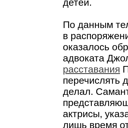
детей.
По данным те
в распоряжен
оказалось об
адвоката Джо
расставания
П
перечислять д
делал. Саман
представляющ
актрисы, указ
лишь время о