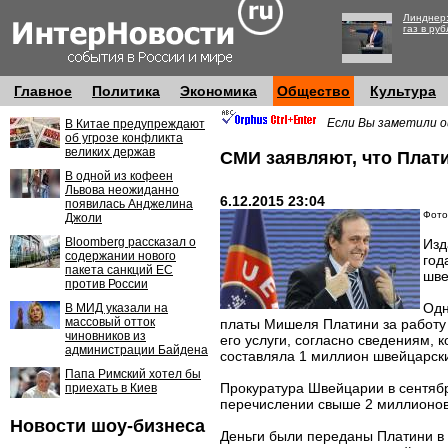
Линднер:
газ в руб
Главное
Политика
Экономика
Общество
Культура
Если Вы заметили о
В Китае предупреждают
об угрозе конфликта
великих держав
СМИ заявляют, что Плат
В одной из кофеен
Львова неожиданно
6.12.2015 23:04
появилась Анджелина
Фото:
Джоли
Bloomberg рассказал о
Изд
содержании нового
год
пакета санкций ЕС
шве
против России
Одн
В МИД указали на
массовый отток
платы Мишеля Платини за работу 
чиновников из
его услуги, согласно сведениям,
администрации Байдена
составляла 1 миллион швейцарск
Папа Римский хотел бы
Прокуратура Швейцарии в сентяб
приехать в Киев
перечислении свыше 2 миллионов
Новости шоу-бизнеса
Деньги были переданы Платини в 2