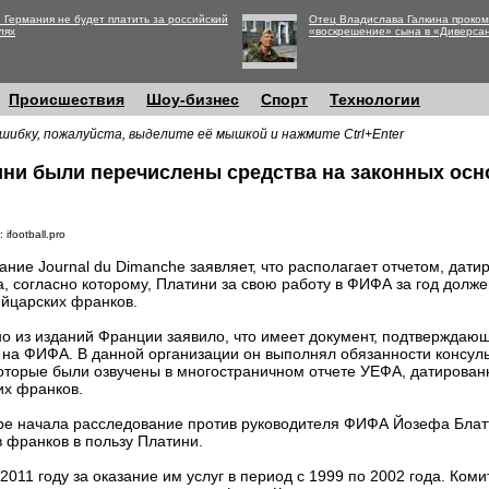
 Германия не будет платить за российский
Отец Владислава Галкина проко
лях
«воскрешение» сына в «Диверса
Происшествия
Шоу-бизнес
Спорт
Технологии
шибку, пожалуйста, выделите её мышкой и нажмите Ctrl+Enter
ини были перечислены средства на законных ос
 ifootball.pro
ание Journal du Dimanche заявляет, что располагает отчетом, дат
а, согласно которому, Платини за свою работу в ФИФА за год долж
йцарских франков.
о из изданий Франции заявило, что имеет документ, подтверждаю
на ФИФА. В данной организации он выполнял обязанности консуль
 которые были озвучены в многостраничном отчете УЕФА, датирован
их франков.
ре начала расследование против руководителя ФИФА Йозефа Блатт
 франков в пользу Платини.
011 году за оказание им услуг в период с 1999 по 2002 года. Ком