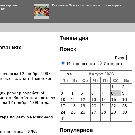
мментировал
Все школы Пекина закрыли из-за коронавируса
нте»
Тайны дня
нованиях
Поиск
Интерновости
Интернет
ированным 12 ноября 1998
<<
Август 2026
ен был получить 1 миллион
Пн
Вт
Ср
Чт
Пт
Сб
Вс
1
2
щий размер заработной
3
4
5
6
7
8
9
танта. Заработная плата за
10
11
12
13
14
15
16
ном 12 ноября 1998 года,
17
18
19
20
21
22
23
24
25
26
27
28
29
30
ера по делу о незаконном
31
Популярное
итет по этике ФИФА