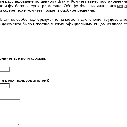
ыл расследование по данному факту. Комитет вынес постановление
та и футбола на срок три месяца. Оба футбольных чиновника
могу
ой сфере, если комитет примет подобное решение.
атини, особо подчеркнул, что на момент заключения трудового к
о документа было известно многим официальным лицам из числа 
олните все поля формы:
ля всех пользователей):