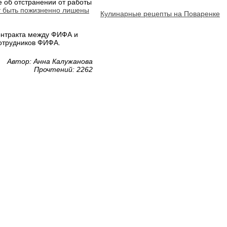
 об отстранении от работы
т быть пожизненно лишены
Кулинарные рецепты на Поваренке
онтракта между ФИФА и
сотрудников ФИФА.
Автор: Анна Калужанова
Прочтений: 2262