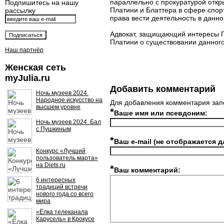
параллельно с прокуратурой откр
Подпишитесь на нашу
Платини и Блаттера в сфере спор
рассылку
права вести деятельность в данн
Адвокат, защищающий интересы Пл
Платини о существовании данног
Наш партнёр
Женская сеть
myJulia.ru
Добавить комментарий
Ночь музеев 2024.
Народное искусство на
Для добавления комментария зап
высшем уровне
*
Ваше имя или псевдоним:
Ночь музеев 2024. Бал
с Пушкиным
*
Ваш e-mail (не отображается д
Конкурс «Лучший
пользователь марта»
на Diets.ru
*
Ваш комментарий:
6 интересных
традиций встречи
нового года со всего
мира
«Ёлка телеканала
Карусель» в Крокусе