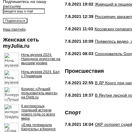
Подпишитесь на нашу
7.8.2021 19:02
Живущий в пещере 
рассылку
7.8.2021 12:39
Россиянин заразил
7.8.2021 11:03
Косовских сепарат
Наш партнёр
Женская сеть
7.8.2021 10:09
Появилось видео, 
myJulia.ru
7.8.2021 08:03
Сооснователь Goog
Ночь музеев 2024.
Народное искусство на
высшем уровне
Происшествия
Ночь музеев 2024. Бал
с Пушкиным
7.8.2021 22:55
В ДР Конго при на
Конкурс «Лучший
пользователь марта»
7.8.2021 19:37
В Якутии лесной п
на Diets.ru
6 интересных
традиций встречи
Спорт
нового года со всего
мира
7.8.2021 18:04
ОКР оспорит суде
«Ёлка телеканала
Карусель» в Крокусе