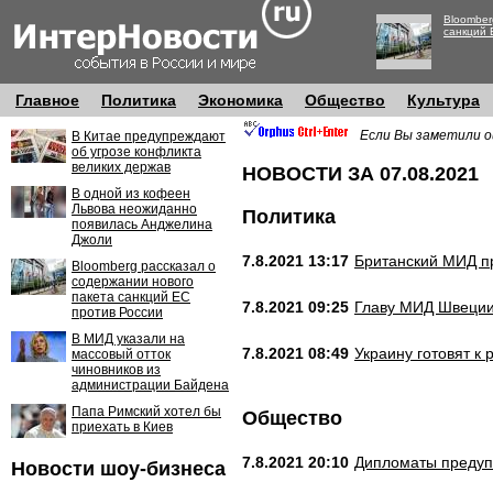
Bloomber
санкций 
Главное
Политика
Экономика
Общество
Культура
Если Вы заметили о
В Китае предупреждают
об угрозе конфликта
великих держав
НОВОСТИ ЗА 07.08.2021
В одной из кофеен
Львова неожиданно
Политика
появилась Анджелина
Джоли
7.8.2021 13:17
Британский МИД п
Bloomberg рассказал о
содержании нового
пакета санкций ЕС
7.8.2021 09:25
Главу МИД Швеции
против России
В МИД указали на
7.8.2021 08:49
Украину готовят к 
массовый отток
чиновников из
администрации Байдена
Папа Римский хотел бы
Общество
приехать в Киев
7.8.2021 20:10
Дипломаты предупр
Новости шоу-бизнеса