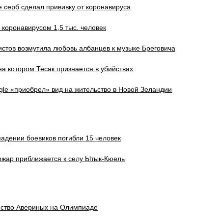
серб сделал прививку от коронавируса
 коронавирусом 1,5 тыс. человек
истов возмутила любовь албанцев к музыке Бреговича
на котором Тесак признается в убийствах
le «приобрел» вид на жительство в Новой Зеландии
падении боевиков погибли 15 человек
ожар приближается к селу Ытык-Кюель
йство Авериных на Олимпиаде