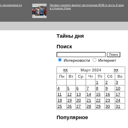
к чиновников из
Назван размер выплат ветеранам ВОВ в честь 9 мая
в странах Азии
Тайны дня
Поиск
Интерновости
Интернет
<<
Март 2024
>>
Пн
Вт
Ср
Чт
Пт
Сб
Вс
1
2
3
4
5
6
7
8
9
10
11
12
13
14
15
16
17
18
19
20
21
22
23
24
25
26
27
28
29
30
31
Популярное