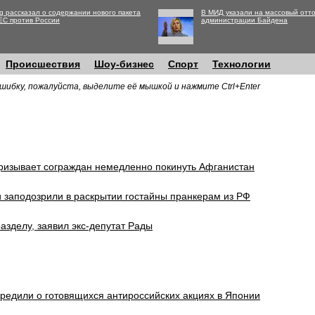
g рассказал о содержании нового пакета
В МИД указали на массовый отто
ЕС против России
администрации Байдена
Происшествия
Шоу-бизнес
Спорт
Технологии
шибку, пожалуйста, выделите её мышкой и нажмите Ctrl+Enter
ризывает сограждан немедленно покинуть Афганистан
 заподозрили в раскрытии гостайны пранкерам из РФ
разделу, заявил экс-депутат Рады
едили о готовящихся антироссийских акциях в Японии