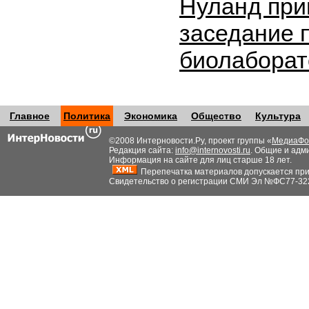
Нуланд при
заседание 
биолабора
Главное
Политика
Экономика
Общество
Культура
©2008 Интерновости.Ру, проект группы «
МедиаФо
Редакция сайта:
info@internovosti.ru
. Общие и адм
Информация на сайте для лиц старше 18 лет.
Перепечатка материалов допускается при н
Свидетельство о регистрации СМИ Эл №ФС77-32