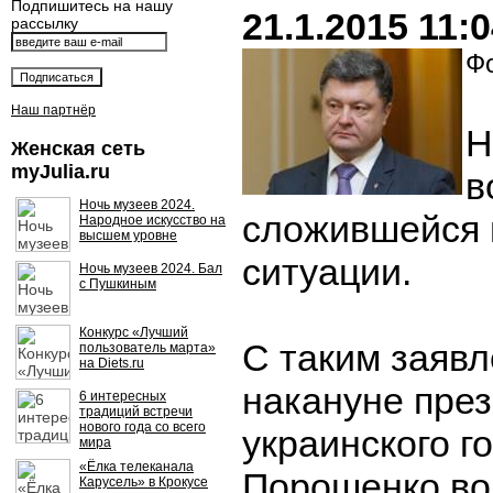
Подпишитесь на нашу
21.1.2015 11:
рассылку
Фо
Наш партнёр
Н
Женская сеть
myJulia.ru
в
Ночь музеев 2024.
сложившейся 
Народное искусство на
высшем уровне
ситуации.
Ночь музеев 2024. Бал
с Пушкиным
Конкурс «Лучший
С таким заяв
пользователь марта»
на Diets.ru
накануне пре
6 интересных
традиций встречи
нового года со всего
украинского г
мира
«Ёлка телеканала
Порошенко во
Карусель» в Крокусе