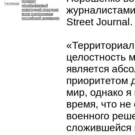
подарит
незабываемый
журналистами
новогодний праздник
всем поклонникам
российской анимации
Street Journal.
«Территориал
целостность м
является абс
приоритетом д
мир, однако я
время, что не
военного реш
сложившейся 