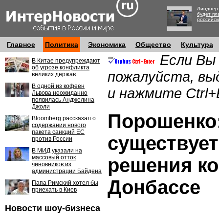
Линднер:
будет пл
российск
Главное
Политика
Экономика
Общество
Культура
Если Вы
В Китае предупреждают
об угрозе конфликта
пожалуйста, вы
великих держав
В одной из кофеен
и нажмите Ctrl+
Львова неожиданно
появилась Анджелина
Джоли
Порошенко:
Bloomberg рассказал о
содержании нового
пакета санкций ЕС
существует
против России
В МИД указали на
массовый отток
решения ко
чиновников из
администрации Байдена
Донбассе
Папа Римский хотел бы
приехать в Киев
Новости шоу-бизнеса