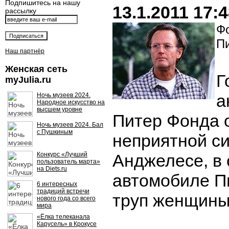
Подпишитесь на нашу
13.1.2011 17:
рассылку
Фо
П
Наш партнёр
Женская сеть
Г
myJulia.ru
а
Ночь музеев 2024.
Народное искусство на
высшем уровне
Питер Фонда о
Ночь музеев 2024. Бал
с Пушкиным
неприятной си
Конкурс «Лучший
Анджелесе, в
пользователь марта»
на Diets.ru
автомобиле П
6 интересных
традиций встречи
труп женщины
нового года со всего
мира
«Ёлка телеканала
Карусель» в Крокусе