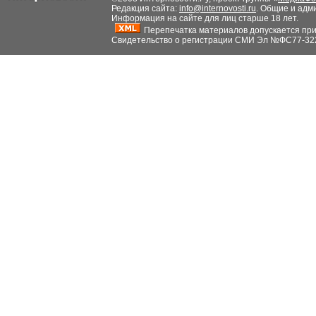
Редакция сайта:
info@internovosti.ru
. Общие и адм
Информация на сайте для лиц старше 18 лет.
Перепечатка материалов допускается при н
Свидетельство о регистрации СМИ Эл №ФС77-32