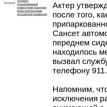
подарит
Актер утвержд
незабываемый
новогодний праздник
всем поклонникам
после того, к
российской анимации
припаркованн
Сансет автом
переднем сид
находилось ме
вызвал службу
телефону 911.
Напомним, что
исключения ра