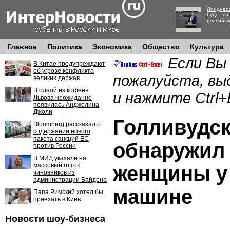
Линднер:
будет пл
российск
Главное
Политика
Экономика
Общество
Культура
Если Вы
В Китае предупреждают
об угрозе конфликта
пожалуйста, вы
великих держав
В одной из кофеен
и нажмите Ctrl+
Львова неожиданно
появилась Анджелина
Джоли
Голливудск
Bloomberg рассказал о
содержании нового
пакета санкций ЕС
обнаружил 
против России
В МИД указали на
массовый отток
женщины у
чиновников из
администрации Байдена
машине
Папа Римский хотел бы
приехать в Киев
Новости шоу-бизнеса