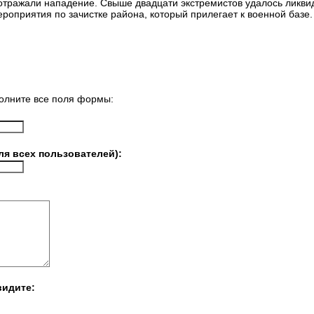
отражали нападение. Свыше двадцати экстремистов удалось ликвид
роприятия по зачистке района, который прилегает к военной базе.
олните все поля формы:
ля всех пользователей):
видите: