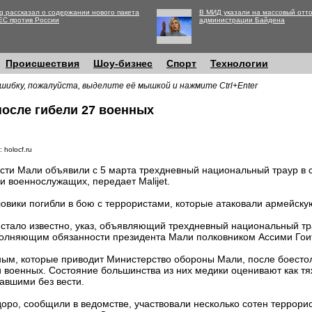
g рассказал о содержании нового пакета
В МИД указали на массовый отто
ЕС против России
администрации Байдена
Происшествия
Шоу-бизнес
Спорт
Технологии
шибку, пожалуйста, выделите её мышкой и нажмите Ctrl+Enter
после гибели 27 военных
 holocf.ru
сти Мали объявили с 5 марта трехдневный национальный траур в с
и военнослужащих, передает Malijet.
овики погибли в бою с террористами, которые атаковали армейску
 стало известно, указ, объявляющий трехдневный национальный т
олняющим обязанности президента Мали полковником Ассими Гои
м, которые приводит Министерство обороны Мали, после боесто
 военных. Состояние большинства из них медики оценивают как т
вшими без вести.
оро, сообщили в ведомстве, участвовали несколько сотен террори