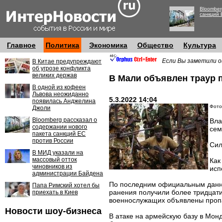
Bloomber
санкций 
Главное
Политика
Экономика
Общество
Культура
Если Вы заметили о
В Китае предупреждают
об угрозе конфликта
великих держав
В Мали объявлен траур 
В одной из кофеен
Львова неожиданно
5.3.2022 14:04
появилась Анджелина
Фото:
Джоли
Bloomberg рассказал о
Вла
содержании нового
сем
пакета санкций ЕС
против России
Сил
В МИД указали на
массовый отток
Как
чиновников из
исп
администрации Байдена
По последним официальным данны
Папа Римский хотел бы
ранения получили более тридцати
приехать в Киев
военнослужащих объявлены пропа
Новости шоу-бизнеса
В атаке на армейскую базу в Монд