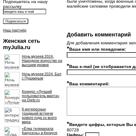
были уничтожены, когда военные 
Подпишитесь на нашу
малийские силовики проводили ме
рассылку
Наш партнёр
Добавить комментарий
Женская сеть
Для добавления комментария зап
myJulia.ru
*
Ваше имя или псевдоним:
Ночь музеев 2024.
Народное искусство на
*
высшем уровне
Ваш e-mail (не отображается д
Ночь музеев 2024. Бал
с Пушкиным
*
Ваш комментарий:
Конкурс «Лучший
пользователь марта»
на Diets.ru
6 интересных
традиций встречи
нового года со всего
мира
*
Введите цифры, которые Вы 
«Ёлка телеканала
80728
Карусель» в Крокусе
Цифры: