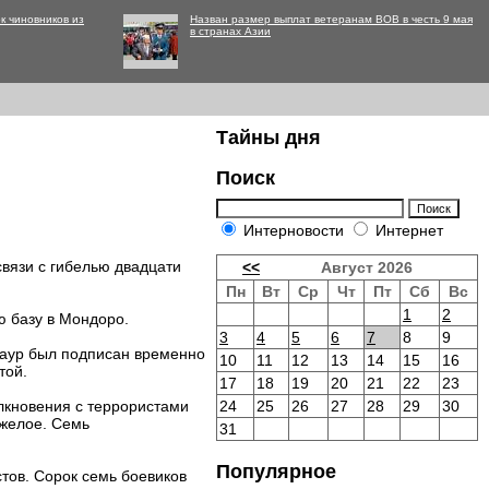
к чиновников из
Назван размер выплат ветеранам ВОВ в честь 9 мая
в странах Азии
Тайны дня
Поиск
Интерновости
Интернет
вязи с гибелью двадцати
<<
Август 2026
Пн
Вт
Ср
Чт
Пт
Сб
Вс
1
2
ю базу в Мондоро.
3
4
5
6
7
8
9
раур был подписан временно
10
11
12
13
14
15
16
той.
17
18
19
20
21
22
23
лкновения с террористами
24
25
26
27
28
29
30
яжелое. Семь
31
Популярное
стов. Сорок семь боевиков