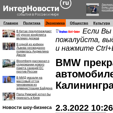
Линднер:
будет пл
российск
Главное
Политика
Экономика
Общество
Культура
Если Вы
В Китае предупреждают
об угрозе конфликта
пожалуйста, вы
великих держав
В одной из кофеен
и нажмите Ctrl+
Львова неожиданно
появилась Анджелина
Джоли
BMW прекр
Bloomberg рассказал о
содержании нового
пакета санкций ЕС
автомобил
против России
В МИД указали на
массовый отток
Калинингр
чиновников из
администрации Байдена
Папа Римский хотел бы
приехать в Киев
2.3.2022 10:26
Новости шоу-бизнеса