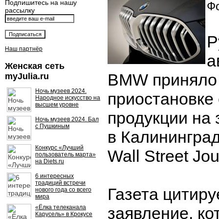
Подпишитесь на нашу
Фо
рассылку
Р
Наш партнёр
а
Женская сеть
BMW приняло
myJulia.ru
Ночь музеев 2024.
приостановке 
Народное искусство на
высшем уровне
продукции на 
Ночь музеев 2024. Бал
с Пушкиным
в Калининград
Конкурс «Лучший
Wall Street Jou
пользователь марта»
на Diets.ru
6 интересных
традиций встречи
Газета цитир
нового года со всего
мира
«Ёлка телеканала
заявление, ко
Карусель» в Крокусе