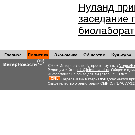
Нуланд при
заседание 
биолабора
Главное
Политика
Экономика
Общество
Культура
©2008 Интерновости.Ру, проект группы «
МедиаФо
Редакция сайта:
info@internovosti.ru
. Общие и адм
Информация на сайте для лиц старше 18 лет.
Перепечатка материалов допускается при н
Свидетельство о регистрации СМИ Эл №ФС77-32