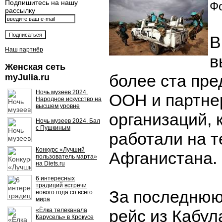
Подпишитесь на нашу
Фо
рассылку
В
Наш партнёр
в
Женская сеть
более ста пр
myJulia.ru
Ночь музеев 2024.
ООН и партне
Народное искусство на
высшем уровне
организаций, 
Ночь музеев 2024. Бал
с Пушкиным
работали на 
Конкурс «Лучший
Афганистана.
пользователь марта»
на Diets.ru
6 интересных
традиций встречи
За последнюю
нового года со всего
мира
«Ёлка телеканала
рейс из Кабул
Карусель» в Крокусе