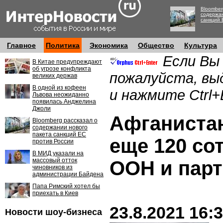
Bloomber
содержан
санкций 
Главное
Политика
Экономика
Общество
Культура
Если Вы
В Китае предупреждают
об угрозе конфликта
пожалуйста, вы
великих держав
В одной из кофеен
и нажмите Ctrl+
Львова неожиданно
появилась Анджелина
Джоли
Афганиста
Bloomberg рассказал о
содержании нового
пакета санкций ЕС
еще 120 со
против России
В МИД указали на
массовый отток
ООН и пар
чиновников из
администрации Байдена
Папа Римский хотел бы
приехать в Киев
23.8.2021 16:
Новости шоу-бизнеса