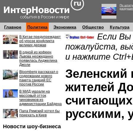
По штату
разруши
Главное
Политика
Экономика
Общество
Культура
Если Вы
В Китае предупреждают
об угрозе конфликта
пожалуйста, вы
великих держав
В одной из кофеен
и нажмите Ctrl+
Львова неожиданно
появилась Анджелина
Джоли
Зеленский 
Bloomberg рассказал о
содержании нового
пакета санкций ЕС
жителей До
против России
В МИД указали на
массовый отток
считающих
чиновников из
администрации Байдена
русскими, 
Папа Римский хотел бы
приехать в Киев
Новости шоу-бизнеса