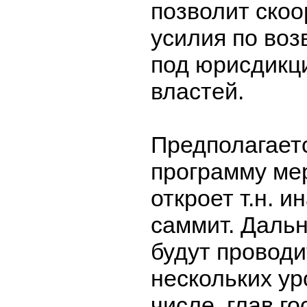
позволит ско
усилия по во
под юрисдикц
властей.
Предполагаетс
программу ме
откроет т.н. 
саммит. Даль
будут проводи
нескольких ур
числе, глав го