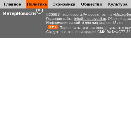
Главное
Политика
Экономика
Общество
Культура
©2008 Интерновости.Ру, проект группы «
МедиаФо
Редакция сайта:
info@internovosti.ru
. Общие и адм
Информация на сайте для лиц старше 18 лет.
Перепечатка материалов допускается при н
Свидетельство о регистрации СМИ Эл №ФС77-32