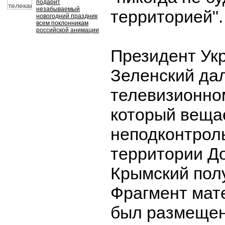
подарит
незабываемый
территорией".
новогодний праздник
всем поклонникам
российской анимации
Президент Ук
Зеленский да
телевизионном
который веща
неподконтрол
территории Д
Крымский пол
Фрагмент мат
был размещен