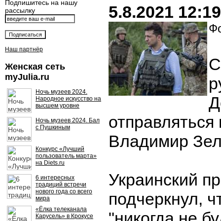
Подпишитесь на нашу
5.8.2021 12:19
рассылку
Фо
Наш партнёр
С
Женская сеть
myJulia.ru
р
Ночь музеев 2024.
Д
Народное искусство на
высшем уровне
отправляться 
Ночь музеев 2024. Бал
с Пушкиным
Владимир Зел
Конкурс «Лучший
пользователь марта»
на Diets.ru
Украинский п
6 интересных
традиций встречи
нового года со всего
подчеркнул, ч
мира
«Ёлка телеканала
"никогда не б
Карусель» в Крокусе