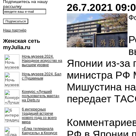
Подпишитесь на нашу
26.7.2021 09:
рассылку
Фо
Наш партнёр
Р
Женская сеть
myJulia.ru
в
Ночь музеев 2024.
Японии из-за 
Народное искусство на
высшем уровне
министра РФ 
Ночь музеев 2024. Бал
с Пушкиным
Мишустина на
Конкурс «Лучший
передает ТАС
пользователь марта»
на Diets.ru
6 интересных
традиций встречи
нового года со всего
Комментариев
мира
«Ёлка телеканала
РФ в Японии п
Карусель» в Крокусе