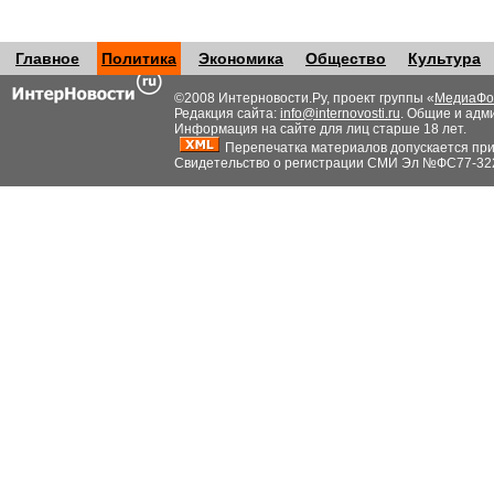
Главное
Политика
Экономика
Общество
Культура
©2008 Интерновости.Ру, проект группы «
МедиаФо
Редакция сайта:
info@internovosti.ru
. Общие и адм
Информация на сайте для лиц старше 18 лет.
Перепечатка материалов допускается при н
Свидетельство о регистрации СМИ Эл №ФС77-32