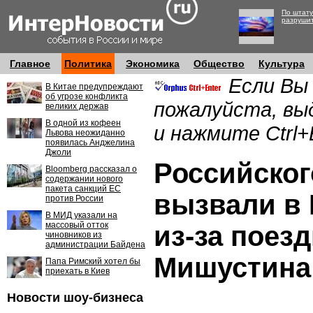
По штату
разруши
Главное
Политика
Экономика
Общество
Культура
Если Вы
В Китае предупреждают
об угрозе конфликта
пожалуйста, вы
великих держав
В одной из кофеен
и нажмите Ctrl+
Львова неожиданно
появилась Анджелина
Джоли
Российског
Bloomberg рассказал о
содержании нового
пакета санкций ЕС
вызвали в
против России
В МИД указали на
массовый отток
из-за поез
чиновников из
администрации Байдена
Мишустина
Папа Римский хотел бы
приехать в Киев
Новости шоу-бизнеса