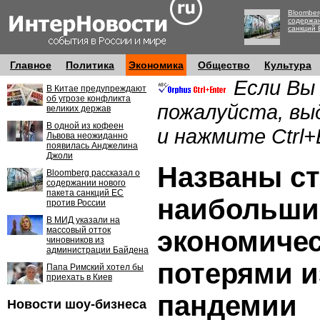
Bloomber
содержан
санкций 
Главное
Политика
Экономика
Общество
Культура
Если Вы
В Китае предупреждают
об угрозе конфликта
пожалуйста, вы
великих держав
В одной из кофеен
и нажмите Ctrl+
Львова неожиданно
появилась Анджелина
Джоли
Названы с
Bloomberg рассказал о
содержании нового
пакета санкций ЕС
наибольш
против России
В МИД указали на
массовый отток
экономиче
чиновников из
администрации Байдена
потерями и
Папа Римский хотел бы
приехать в Киев
пандемии
Новости шоу-бизнеса