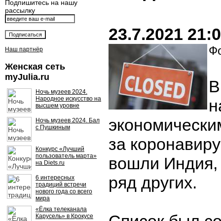
Подпишитесь на нашу
рассылку
23.7.2021 21:
Фо
Наш партнёр
Женская сеть
myJulia.ru
В
Ночь музеев 2024.
Народное искусство на
н
высшем уровне
экономически
Ночь музеев 2024. Бал
с Пушкиным
за коронавир
Конкурс «Лучший
пользователь марта»
вошли Индия, 
на Diets.ru
ряд других.
6 интересных
традиций встречи
нового года со всего
мира
«Ёлка телеканала
Карусель» в Крокусе