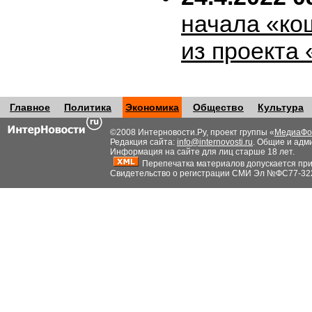
начала «ко
из проекта
Главное
Политика
Экономика
Общество
Культура
©2008 Интерновости.Ру, проект группы «
МедиаФо
Редакция сайта:
info@internovosti.ru
. Общие и адм
Информация на сайте для лиц старше 18 лет.
Перепечатка материалов допускается при н
Свидетельство о регистрации СМИ Эл №ФС77-32