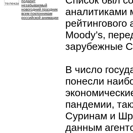
Список был с
подарит
незабываемый
аналитиками 
новогодний праздник
всем поклонникам
российской анимации
рейтингового 
Moody’s, пере
зарубежные 
В число госуд
понесли наиб
экономические
пандемии, так
Суринам и Шр
данным агентс