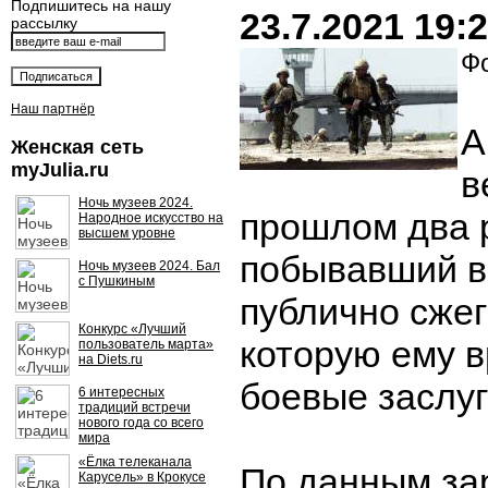
Подпишитесь на нашу
23.7.2021 19:
рассылку
Фо
Наш партнёр
А
Женская сеть
myJulia.ru
в
Ночь музеев 2024.
прошлом два 
Народное искусство на
высшем уровне
побывавший в
Ночь музеев 2024. Бал
с Пушкиным
публично сжег
Конкурс «Лучший
которую ему в
пользователь марта»
на Diets.ru
боевые заслуг
6 интересных
традиций встречи
нового года со всего
мира
«Ёлка телеканала
По данным за
Карусель» в Крокусе