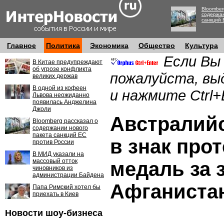
Bloomber
содержан
санкций 
Главное
Политика
Экономика
Общество
Культура
Если Вы
В Китае предупреждают
об угрозе конфликта
пожалуйста, вы
великих держав
В одной из кофеен
и нажмите Ctrl+
Львова неожиданно
появилась Анджелина
Джоли
Австралий
Bloomberg рассказал о
содержании нового
пакета санкций ЕС
в знак прот
против России
В МИД указали на
массовый отток
медаль за 
чиновников из
администрации Байдена
Афганиста
Папа Римский хотел бы
приехать в Киев
Новости шоу-бизнеса