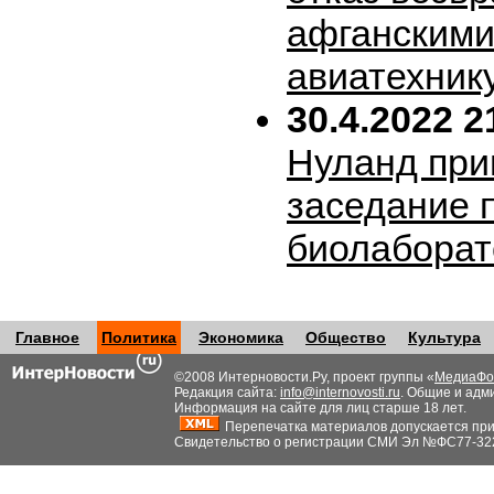
афганскими
авиатехник
30.4.2022 2
Нуланд при
заседание 
биолабора
Главное
Политика
Экономика
Общество
Культура
©2008 Интерновости.Ру, проект группы «
МедиаФо
Редакция сайта:
info@internovosti.ru
. Общие и адм
Информация на сайте для лиц старше 18 лет.
Перепечатка материалов допускается при н
Свидетельство о регистрации СМИ Эл №ФС77-32