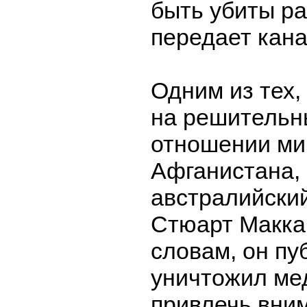
быть убиты р
передает кана
Одним из тех,
на решительн
отношении ми
Афганистана,
австралийски
Стюарт Маккар
словам, он пу
уничтожил ме
привлечь вним