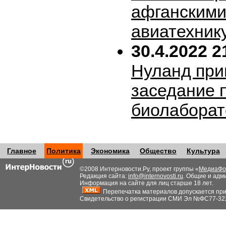
афганскими
авиатехник
30.4.2022 2
Нуланд при
заседание 
биолабора
Главное
Политика
Экономика
Общество
Культура
©2008 Интерновости.Ру, проект группы «
МедиаФо
Редакция сайта:
info@internovosti.ru
. Общие и адм
Информация на сайте для лиц старше 18 лет.
Перепечатка материалов допускается при н
Свидетельство о регистрации СМИ Эл №ФС77-32