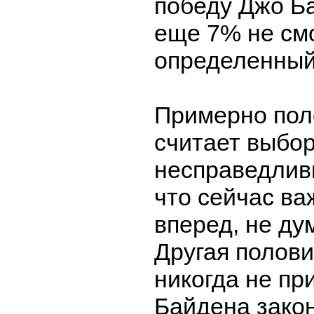
победу Джо Б
еще 7% не см
определенный 
Примерно поло
считает выбо
несправедлив
что сейчас ва
вперед, не ду
Другая полов
никогда не пр
Байдена зако