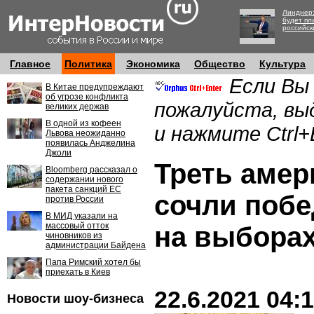
Линднер:
будет пл
российск
Главное
Политика
Экономика
Общество
Культура
Если Вы
В Китае предупреждают
об угрозе конфликта
пожалуйста, вы
великих держав
В одной из кофеен
и нажмите Ctrl+
Львова неожиданно
появилась Анджелина
Джоли
Треть амер
Bloomberg рассказал о
содержании нового
пакета санкций ЕС
сочли побе
против России
В МИД указали на
массовый отток
на выборах
чиновников из
администрации Байдена
Папа Римский хотел бы
приехать в Киев
22.6.2021 04:
Новости шоу-бизнеса