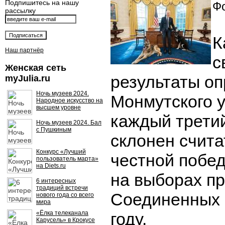
Подпишитесь на нашу
Фо
рассылку
К
Наш партнёр
с
Женская сеть
результаты оп
myJulia.ru
Ночь музеев 2024.
Монмутского у
Народное искусство на
высшем уровне
каждый трети
Ночь музеев 2024. Бал
с Пушкиным
склонен счита
Конкурс «Лучший
честной побе
пользователь марта»
на Diets.ru
на выборах п
6 интересных
традиций встречи
Соединенных 
нового года со всего
мира
«Ёлка телеканала
году.
Карусель» в Крокусе