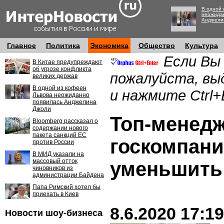
В одной 
неожида
Анджели
Главное
Политика
Экономика
Общество
Культура
Если Вы
В Китае предупреждают
об угрозе конфликта
пожалуйста, вы
великих держав
В одной из кофеен
и нажмите Ctrl+
Львова неожиданно
появилась Анджелина
Джоли
Топ-менед
Bloomberg рассказал о
содержании нового
пакета санкций ЕС
госкомпани
против России
В МИД указали на
массовый отток
уменьшить
чиновников из
администрации Байдена
Папа Римский хотел бы
приехать в Киев
8.6.2020 17:19
Новости шоу-бизнеса