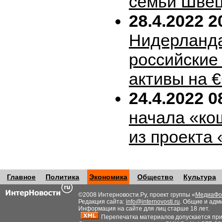
семьи Шве
28.4.2022 2
Нидерланда
российские
активы на 
24.4.2022 0
начала «ко
из проекта
Главное
Политика
Экономика
Общество
Культура
©2008 Интерновости.Ру, проект группы «
МедиаФо
Редакция сайта:
info@internovosti.ru
. Общие и адм
Информация на сайте для лиц старше 18 лет.
Перепечатка материалов допускается при н