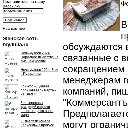
Подпишитесь на нашу
Фо
рассылку
В
Наш партнёр
п
Женская сеть
обсуждаются 
myJulia.ru
Ночь музеев 2024.
связанные с 
Народное искусство на
высшем уровне
сокращением 
Ночь музеев 2024. Бал
с Пушкиным
менеджерам г
Конкурс «Лучший
компаний, пиш
пользователь марта»
на Diets.ru
"Коммерсантъ
6 интересных
традиций встречи
Предполагаетс
нового года со всего
мира
«Ёлка телеканала
могут огранич
Карусель» в Крокусе