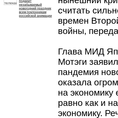
нынешний кри
подарит
незабываемый
считать силь
новогодний праздник
всем поклонникам
российской анимации
времен Второ
войны, перед
Глава МИД Яп
Мотэги заявил
пандемия нов
оказала огро
на экономику 
равно как и н
экономику. Ре