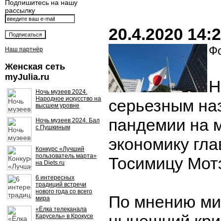
Подпишитесь на нашу
рассылку
20.4.2020 14:
Фо
Наш партнёр
Женская сеть
myJulia.ru
Н
Ночь музеев 2024.
Народное искусство на
серьезным на
высшем уровне
пандемии на 
Ночь музеев 2024. Бал
с Пушкиным
экономику гл
Конкурс «Лучший
пользователь марта»
Тосимицу Мотэ
на Diets.ru
6 интересных
традиций встречи
нового года со всего
По мнению ми
мира
«Ёлка телеканала
Карусель» в Крокусе