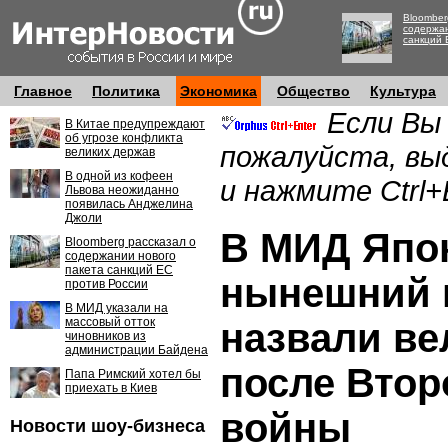
Bloomber
содержан
санкций 
Главное
Политика
Экономика
Общество
Культура
Если Вы
В Китае предупреждают
об угрозе конфликта
пожалуйста, вы
великих держав
В одной из кофеен
и нажмите Ctrl+
Львова неожиданно
появилась Анджелина
Джоли
В МИД Япо
Bloomberg рассказал о
содержании нового
пакета санкций ЕС
нынешний 
против России
В МИД указали на
массовый отток
назвали в
чиновников из
администрации Байдена
после Вто
Папа Римский хотел бы
приехать в Киев
войны
Новости шоу-бизнеса