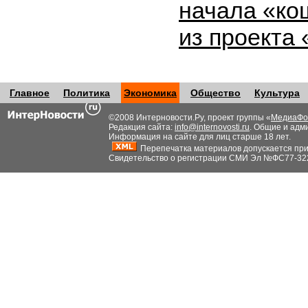
начала «ко
из проекта
Главное
Политика
Экономика
Общество
Культура
©2008 Интерновости.Ру, проект группы «
МедиаФо
Редакция сайта:
info@internovosti.ru
. Общие и адм
Информация на сайте для лиц старше 18 лет.
Перепечатка материалов допускается при н
Свидетельство о регистрации СМИ Эл №ФС77-32