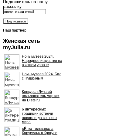
Подпишитесь на нашу
рассылку
Наш партнёр
Женская сеть
myJulia.ru
Ночь музеев 2024.
Народное искусство на
высшем уровне
Ночь музеев 2024. Бал
с Пушкиным
Конкурс «Лучший
пользователь марта»
на Diets.ru
6 интересных
традиций встречи
нового года со всего
мира
«Ёлка телеканала
Карусель» в Крокусе