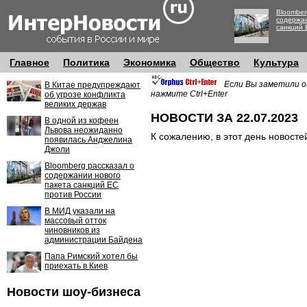
Bloomber
содержан
санкций 
Главное
Политика
Экономика
Общество
Культура
Если Вы заметили о
В Китае предупреждают
нажмите Ctrl+Enter
об угрозе конфликта
великих держав
НОВОСТИ ЗА 22.07.2023
В одной из кофеен
Львова неожиданно
К сожалению, в этот день новосте
появилась Анджелина
Джоли
Bloomberg рассказал о
содержании нового
пакета санкций ЕС
против России
В МИД указали на
массовый отток
чиновников из
администрации Байдена
Папа Римский хотел бы
приехать в Киев
Новости шоу-бизнеса