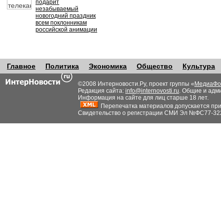
подарит
незабываемый
новогодний праздник
всем поклонникам
российской анимации
Главное
Политика
Экономика
Общество
Культура
©2008 Интерновости.Ру, проект группы «
МедиаФо
Редакция сайта:
info@internovosti.ru
. Общие и адм
Информация на сайте для лиц старше 18 лет.
Перепечатка материалов допускается при н
Свидетельство о регистрации СМИ Эл №ФС77-32