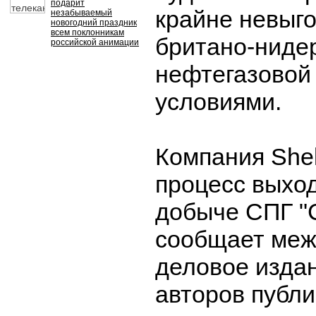
подарит
крайне невыг
незабываемый
новогодний праздник
всем поклонникам
британо-ниде
российской анимации
нефтегазовой
условиями.
Компания Shel
процесс выход
добыче СПГ "
сообщает меж
деловое изда
авторов публи