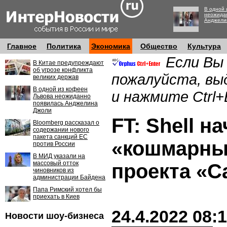
В одной 
неожида
Анджели
Главное
Политика
Экономика
Общество
Культура
Если Вы
В Китае предупреждают
об угрозе конфликта
пожалуйста, вы
великих держав
В одной из кофеен
и нажмите Ctrl+
Львова неожиданно
появилась Анджелина
Джоли
FT: Shell н
Bloomberg рассказал о
содержании нового
пакета санкций ЕС
«кошмарны
против России
В МИД указали на
массовый отток
проекта «С
чиновников из
администрации Байдена
Папа Римский хотел бы
приехать в Киев
24.4.2022 08:
Новости шоу-бизнеса