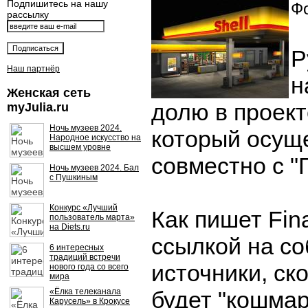
Подпишитесь на нашу
Фо
рассылку
Р
Наш партнёр
н
Женская сеть
долю в проект
myJulia.ru
Ночь музеев 2024.
который осущ
Народное искусство на
высшем уровне
совместно с "
Ночь музеев 2024. Бал
с Пушкиным
Конкурс «Лучший
Как пишет Fina
пользователь марта»
на Diets.ru
ссылкой на с
6 интересных
традиций встречи
источники, ско
нового года со всего
мира
«Ёлка телеканала
будет "кошмар
Карусель» в Крокусе