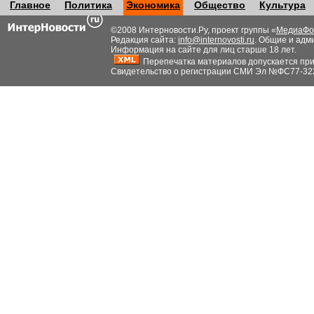
Главное
Политика
Экономика
Общество
Культура
©2008 Интерновости.Ру, проект группы «
МедиаФо
Редакция сайта:
info@internovosti.ru
. Общие и адм
Информация на сайте для лиц старше 18 лет.
Перепечатка материалов допускается при н
Свидетельство о регистрации СМИ Эл №ФС77-32