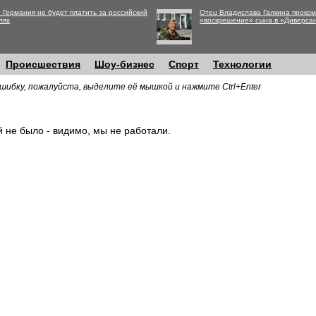
 Германия не будет платить за российский
Отец Владислава Галкина проко
лях
«воскрешение» сына в «Диверса
Происшествия
Шоу-бизнес
Спорт
Технологии
шибку, пожалуйста, выделите её мышкой и нажмите Ctrl+Enter
й не было - видимо, мы не работали.