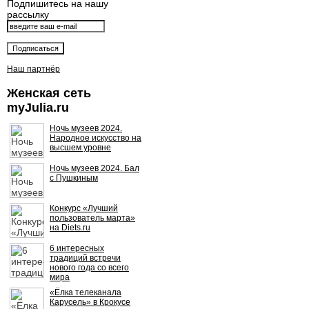
Подпишитесь на нашу
рассылку
Наш партнёр
Женская сеть
myJulia.ru
Ночь музеев 2024.
Народное искусство на
высшем уровне
Ночь музеев 2024. Бал
с Пушкиным
Конкурс «Лучший
пользователь марта»
на Diets.ru
6 интересных
традиций встречи
нового года со всего
мира
«Ёлка телеканала
Карусель» в Крокусе