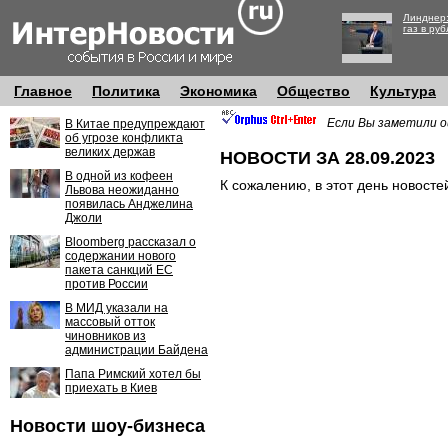
Линднер:
газ в руб
Главное
Политика
Экономика
Общество
Культура
Если Вы заметили о
В Китае предупреждают
об угрозе конфликта
великих держав
НОВОСТИ ЗА 28.09.2023
В одной из кофеен
К сожалению, в этот день новосте
Львова неожиданно
появилась Анджелина
Джоли
Bloomberg рассказал о
содержании нового
пакета санкций ЕС
против России
В МИД указали на
массовый отток
чиновников из
администрации Байдена
Папа Римский хотел бы
приехать в Киев
Новости шоу-бизнеса