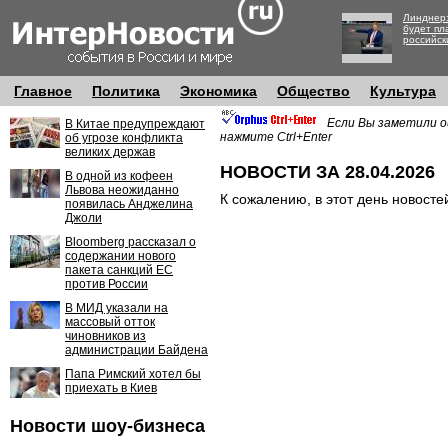
Линднер:
будет пл
российск
Главное
Политика
Экономика
Общество
Культура
Если Вы заметили о
В Китае предупреждают
нажмите Ctrl+Enter
об угрозе конфликта
великих держав
НОВОСТИ ЗА 28.04.2026
В одной из кофеен
Львова неожиданно
К сожалению, в этот день новосте
появилась Анджелина
Джоли
Bloomberg рассказал о
содержании нового
пакета санкций ЕС
против России
В МИД указали на
массовый отток
чиновников из
администрации Байдена
Папа Римский хотел бы
приехать в Киев
Новости шоу-бизнеса