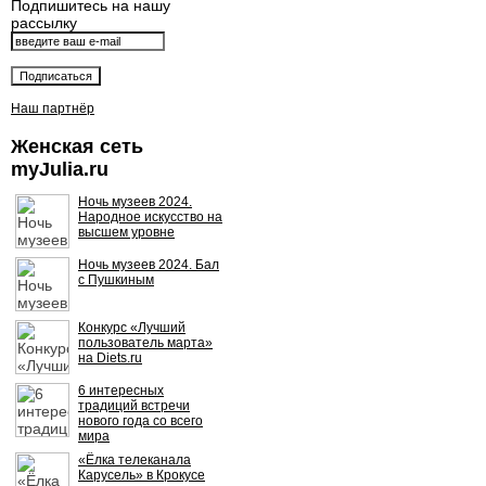
Подпишитесь на нашу
рассылку
Наш партнёр
Женская сеть
myJulia.ru
Ночь музеев 2024.
Народное искусство на
высшем уровне
Ночь музеев 2024. Бал
с Пушкиным
Конкурс «Лучший
пользователь марта»
на Diets.ru
6 интересных
традиций встречи
нового года со всего
мира
«Ёлка телеканала
Карусель» в Крокусе