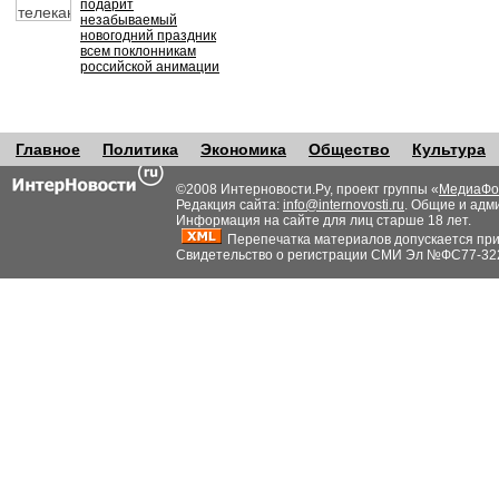
подарит
незабываемый
новогодний праздник
всем поклонникам
российской анимации
Главное
Политика
Экономика
Общество
Культура
©2008 Интерновости.Ру, проект группы «
МедиаФо
Редакция сайта:
info@internovosti.ru
. Общие и адм
Информация на сайте для лиц старше 18 лет.
Перепечатка материалов допускается при н
Свидетельство о регистрации СМИ Эл №ФС77-32