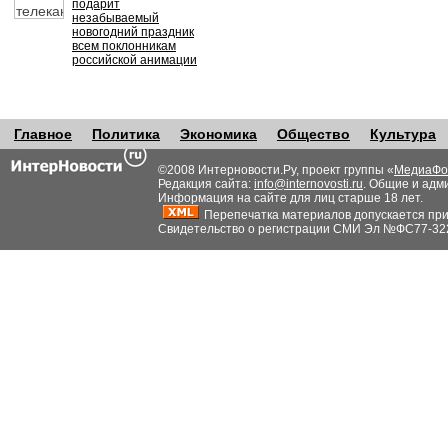
подарит
незабываемый
новогодний праздник
всем поклонникам
российской анимации
Главное
Политика
Экономика
Общество
Культура
©2008 Интерновости.Ру, проект группы «
МедиаФо
Редакция сайта:
info@internovosti.ru
. Общие и адм
Информация на сайте для лиц старше 18 лет.
Перепечатка материалов допускается при н
Свидетельство о регистрации СМИ Эл №ФС77-32