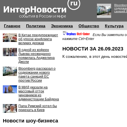
Bloomber
содержан
санкций 
Главное
Политика
Экономика
Общество
Культура
Если Вы заметили о
В Китае предупреждают
нажмите Ctrl+Enter
об угрозе конфликта
великих держав
НОВОСТИ ЗА 26.09.2023
В одной из кофеен
Львова неожиданно
К сожалению, в этот день новосте
появилась Анджелина
Джоли
Bloomberg рассказал о
содержании нового
пакета санкций ЕС
против России
В МИД указали на
массовый отток
чиновников из
администрации Байдена
Папа Римский хотел бы
приехать в Киев
Новости шоу-бизнеса