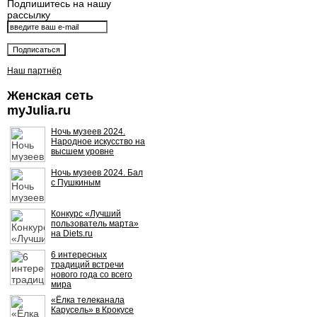
Подпишитесь на нашу
рассылку
Наш партнёр
Женская сеть
myJulia.ru
Ночь музеев 2024.
Народное искусство на
высшем уровне
Ночь музеев 2024. Бал
с Пушкиным
Конкурс «Лучший
пользователь марта»
на Diets.ru
6 интересных
традиций встречи
нового года со всего
мира
«Ёлка телеканала
Карусель» в Крокусе