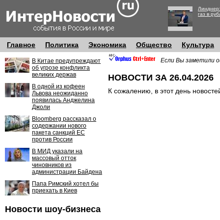
Линднер:
газ в руб
Главное
Политика
Экономика
Общество
Культура
Если Вы заметили о
В Китае предупреждают
об угрозе конфликта
великих держав
НОВОСТИ ЗА 26.04.2026
В одной из кофеен
К сожалению, в этот день новосте
Львова неожиданно
появилась Анджелина
Джоли
Bloomberg рассказал о
содержании нового
пакета санкций ЕС
против России
В МИД указали на
массовый отток
чиновников из
администрации Байдена
Папа Римский хотел бы
приехать в Киев
Новости шоу-бизнеса