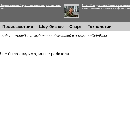
 Германия не будет платить за российский
Отец Владислава Галкина проко
лях
«воскрешение» сына в «Диверса
Происшествия
Шоу-бизнес
Спорт
Технологии
шибку, пожалуйста, выделите её мышкой и нажмите Ctrl+Enter
й не было - видимо, мы не работали.