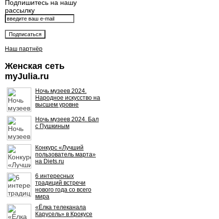
Подпишитесь на нашу
рассылку
Наш партнёр
Женская сеть
myJulia.ru
Ночь музеев 2024.
Народное искусство на
высшем уровне
Ночь музеев 2024. Бал
с Пушкиным
Конкурс «Лучший
пользователь марта»
на Diets.ru
6 интересных
традиций встречи
нового года со всего
мира
«Ёлка телеканала
Карусель» в Крокусе