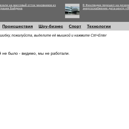
азали на массовый отток чиновников из
В Финляндии перешел на резер
трации Байдена
энергоснабжение дата-центр «
Происшествия
Шоу-бизнес
Спорт
Технологии
шибку, пожалуйста, выделите её мышкой и нажмите Ctrl+Enter
й не было - видимо, мы не работали.