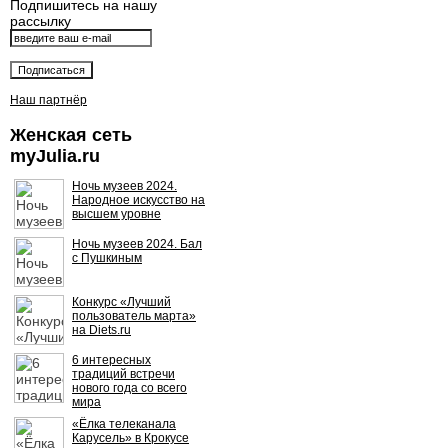
Подпишитесь на нашу
рассылку
Наш партнёр
Женская сеть
myJulia.ru
Ночь музеев 2024.
Народное искусство на
высшем уровне
Ночь музеев 2024. Бал
с Пушкиным
Конкурс «Лучший
пользователь марта»
на Diets.ru
6 интересных
традиций встречи
нового года со всего
мира
«Ёлка телеканала
Карусель» в Крокусе