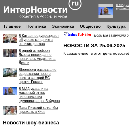
В МИД ук
админис
Главное
Политика
Экономика
Общество
Культура
Если Вы заметили о
В Китае предупреждают
об угрозе конфликта
великих держав
НОВОСТИ ЗА 25.06.2025
В одной из кофеен
К сожалению, в этот день новосте
Львова неожиданно
появилась Анджелина
Джоли
Bloomberg рассказал о
содержании нового
пакета санкций ЕС
против России
В МИД указали на
массовый отток
чиновников из
администрации Байдена
Папа Римский хотел бы
приехать в Киев
Новости шоу-бизнеса