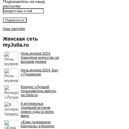
Подпишитесь на нашу
рассылку
Наш партнёр
Женская сеть
myJulia.ru
Ночь музеев 2024.
Народное искусство на
высшем уровне
Ночь музеев 2024. Бал
с Пушкиным
Конкурс «Лучший
пользователь марта»
на Diets.ru
6 интересных
традиций встречи
нового года со всего
мира
«Ёлка телеканала
Карусель» в Крокусе