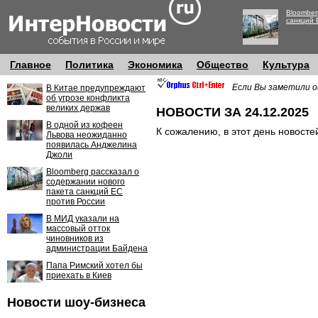
Bloomber
санкций 
Главное
Политика
Экономика
Общество
Культура
Если Вы заметили о
В Китае предупреждают
об угрозе конфликта
великих держав
НОВОСТИ ЗА 24.12.2025
В одной из кофеен
К сожалению, в этот день новосте
Львова неожиданно
появилась Анджелина
Джоли
Bloomberg рассказал о
содержании нового
пакета санкций ЕС
против России
В МИД указали на
массовый отток
чиновников из
администрации Байдена
Папа Римский хотел бы
приехать в Киев
Новости шоу-бизнеса