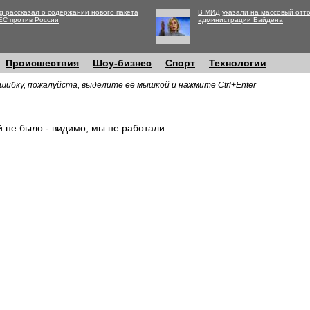
g рассказал о содержании нового пакета
В МИД указали на массовый отто
ЕС против России
администрации Байдена
Происшествия
Шоу-бизнес
Спорт
Технологии
шибку, пожалуйста, выделите её мышкой и нажмите Ctrl+Enter
й не было - видимо, мы не работали.