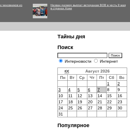
к чиновников из
Назван размер выплат ветеранам ВОВ в честь 9 мая
в странах Азии
Тайны дня
Поиск
Интерновости
Интернет
<<
Август 2026
Пн
Вт
Ср
Чт
Пт
Сб
Вс
1
2
3
4
5
6
7
8
9
10
11
12
13
14
15
16
17
18
19
20
21
22
23
24
25
26
27
28
29
30
31
Популярное