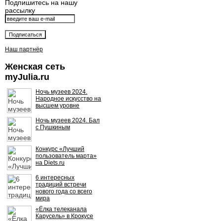
Подпишитесь на нашу
рассылку
Наш партнёр
Женская сеть
myJulia.ru
Ночь музеев 2024.
Народное искусство на
высшем уровне
Ночь музеев 2024. Бал
с Пушкиным
Конкурс «Лучший
пользователь марта»
на Diets.ru
6 интересных
традиций встречи
нового года со всего
мира
«Ёлка телеканала
Карусель» в Крокусе