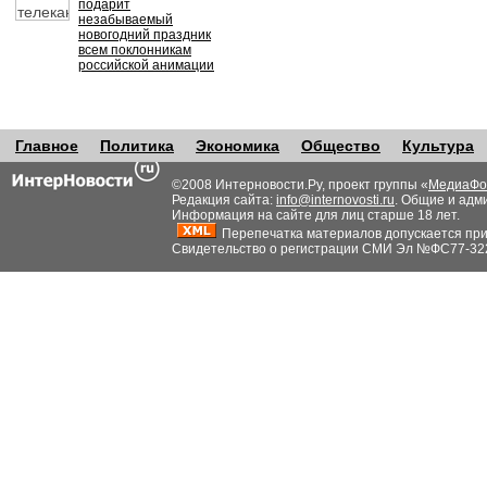
подарит
незабываемый
новогодний праздник
всем поклонникам
российской анимации
Главное
Политика
Экономика
Общество
Культура
©2008 Интерновости.Ру, проект группы «
МедиаФо
Редакция сайта:
info@internovosti.ru
. Общие и адм
Информация на сайте для лиц старше 18 лет.
Перепечатка материалов допускается при н
Свидетельство о регистрации СМИ Эл №ФС77-32