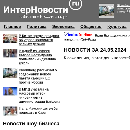
Bloomber
содержан
санкций 
Главное
Политика
Экономика
Общество
Культура
Если Вы заметили о
В Китае предупреждают
нажмите Ctrl+Enter
об угрозе конфликта
великих держав
НОВОСТИ ЗА 24.05.2024
В одной из кофеен
Львова неожиданно
К сожалению, в этот день новосте
появилась Анджелина
Джоли
Bloomberg рассказал о
содержании нового
пакета санкций ЕС
против России
В МИД указали на
массовый отток
чиновников из
администрации Байдена
Папа Римский хотел бы
приехать в Киев
Новости шоу-бизнеса