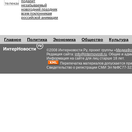
подарит
незабываемый
новогодний праздник
всем поклонникам
российской анимации
Главное
Политика
Экономика
Общество
Культура
©2008 Интерновости.Ру, проект группы «
МедиаФо
Редакция сайта:
info@internovosti.ru
. Общие и адм
Информация на сайте для лиц старше 18 лет.
Перепечатка материалов допускается при н
Свидетельство о регистрации СМИ Эл №ФС77-32