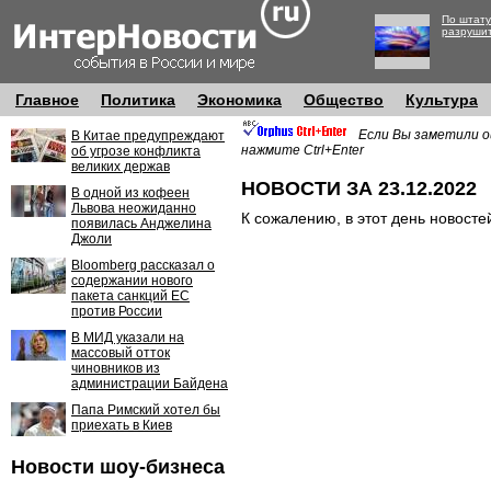
По штату
разруши
Главное
Политика
Экономика
Общество
Культура
Если Вы заметили о
В Китае предупреждают
нажмите Ctrl+Enter
об угрозе конфликта
великих держав
НОВОСТИ ЗА 23.12.2022
В одной из кофеен
Львова неожиданно
К сожалению, в этот день новосте
появилась Анджелина
Джоли
Bloomberg рассказал о
содержании нового
пакета санкций ЕС
против России
В МИД указали на
массовый отток
чиновников из
администрации Байдена
Папа Римский хотел бы
приехать в Киев
Новости шоу-бизнеса