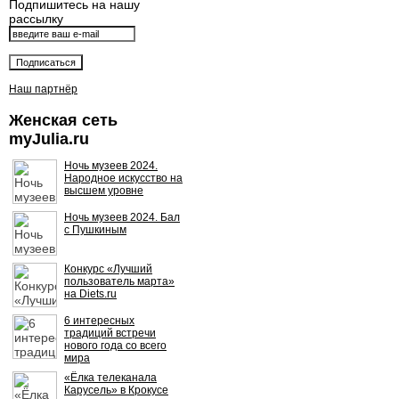
Подпишитесь на нашу
рассылку
Наш партнёр
Женская сеть
myJulia.ru
Ночь музеев 2024.
Народное искусство на
высшем уровне
Ночь музеев 2024. Бал
с Пушкиным
Конкурс «Лучший
пользователь марта»
на Diets.ru
6 интересных
традиций встречи
нового года со всего
мира
«Ёлка телеканала
Карусель» в Крокусе