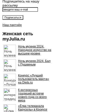
Подпишитесь на нашу
рассылку
Наш партнёр
Женская сеть
myJulia.ru
Ночь музеев 2024.
Народное искусство на
высшем уровне
Ночь музеев 2024. Бал
с Пушкиным
Конкурс «Лучший
пользователь марта»
на Diets.ru
6 интересных
традиций встречи
нового года со всего
мира
«Ёлка телеканала
Карусель» в Крокусе