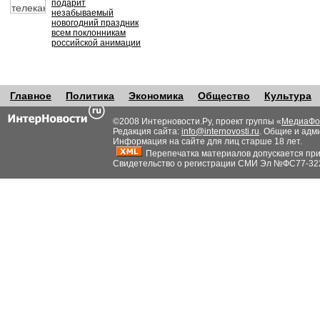
подарит
незабываемый
новогодний праздник
всем поклонникам
российской анимации
Главное
Политика
Экономика
Общество
Культура
©2008 Интерновости.Ру, проект группы «
МедиаФо
Редакция сайта:
info@internovosti.ru
. Общие и адм
Информация на сайте для лиц старше 18 лет.
Перепечатка материалов допускается при н
Свидетельство о регистрации СМИ Эл №ФС77-32