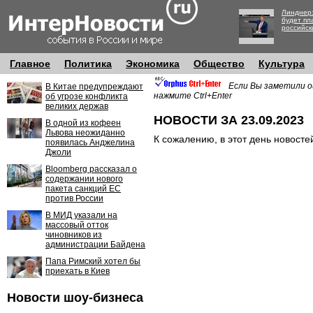
Линднер:
будет пл
российск
Главное
Политика
Экономика
Общество
Культура
Если Вы заметили о
В Китае предупреждают
нажмите Ctrl+Enter
об угрозе конфликта
великих держав
НОВОСТИ ЗА 23.09.2023
В одной из кофеен
Львова неожиданно
К сожалению, в этот день новосте
появилась Анджелина
Джоли
Bloomberg рассказал о
содержании нового
пакета санкций ЕС
против России
В МИД указали на
массовый отток
чиновников из
администрации Байдена
Папа Римский хотел бы
приехать в Киев
Новости шоу-бизнеса