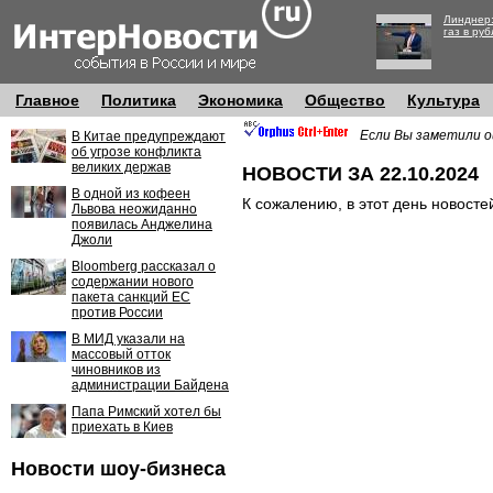
Линднер:
газ в руб
Главное
Политика
Экономика
Общество
Культура
Если Вы заметили о
В Китае предупреждают
об угрозе конфликта
великих держав
НОВОСТИ ЗА 22.10.2024
В одной из кофеен
К сожалению, в этот день новосте
Львова неожиданно
появилась Анджелина
Джоли
Bloomberg рассказал о
содержании нового
пакета санкций ЕС
против России
В МИД указали на
массовый отток
чиновников из
администрации Байдена
Папа Римский хотел бы
приехать в Киев
Новости шоу-бизнеса