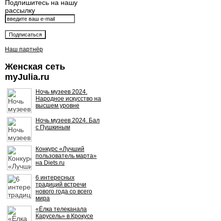
Подпишитесь на нашу
рассылку
Наш партнёр
Женская сеть
myJulia.ru
Ночь музеев 2024.
Народное искусство на
высшем уровне
Ночь музеев 2024. Бал
с Пушкиным
Конкурс «Лучший
пользователь марта»
на Diets.ru
6 интересных
традиций встречи
нового года со всего
мира
«Ёлка телеканала
Карусель» в Крокусе