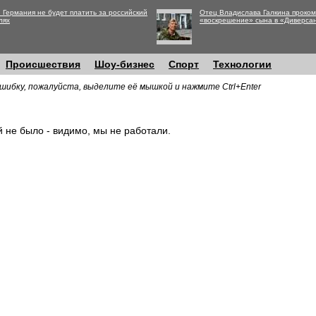
 Германия не будет платить за российский
Отец Владислава Галкина проко
лях
«воскрешение» сына в «Диверса
Происшествия
Шоу-бизнес
Спорт
Технологии
шибку, пожалуйста, выделите её мышкой и нажмите Ctrl+Enter
й не было - видимо, мы не работали.