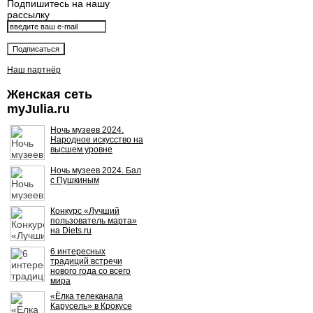
Подпишитесь на нашу
рассылку
Наш партнёр
Женская сеть
myJulia.ru
Ночь музеев 2024.
Народное искусство на
высшем уровне
Ночь музеев 2024. Бал
с Пушкиным
Конкурс «Лучший
пользователь марта»
на Diets.ru
6 интересных
традиций встречи
нового года со всего
мира
«Ёлка телеканала
Карусель» в Крокусе