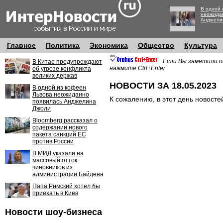
В одной 
неожида
Анджели
Главное
Политика
Экономика
Общество
Культура
Если Вы заметили о
В Китае предупреждают
нажмите Ctrl+Enter
об угрозе конфликта
великих держав
НОВОСТИ ЗА 18.05.2023
В одной из кофеен
Львова неожиданно
К сожалению, в этот день новосте
появилась Анджелина
Джоли
Bloomberg рассказал о
содержании нового
пакета санкций ЕС
против России
В МИД указали на
массовый отток
чиновников из
администрации Байдена
Папа Римский хотел бы
приехать в Киев
Новости шоу-бизнеса