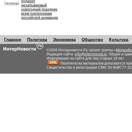
подарит
незабываемый
новогодний праздник
всем поклонникам
российской анимации
Главное
Политика
Экономика
Общество
Культура
©2008 Интерновости.Ру, проект группы «
МедиаФо
Редакция сайта:
info@internovosti.ru
. Общие и адм
Информация на сайте для лиц старше 18 лет.
Перепечатка материалов допускается при н
Свидетельство о регистрации СМИ Эл №ФС77-32