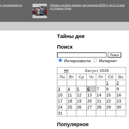
к чиновников из
Назван размер выплат ветеранам ВОВ в честь 9 мая
в странах Азии
Тайны дня
Поиск
Интерновости
Интернет
<<
Август 2026
Пн
Вт
Ср
Чт
Пт
Сб
Вс
1
2
3
4
5
6
7
8
9
10
11
12
13
14
15
16
17
18
19
20
21
22
23
24
25
26
27
28
29
30
31
Популярное