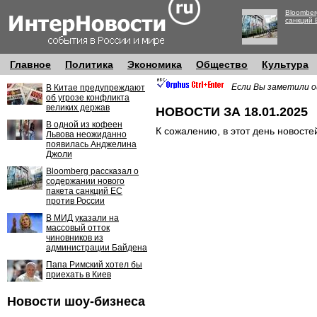
Bloomber
санкций 
Главное
Политика
Экономика
Общество
Культура
Если Вы заметили о
В Китае предупреждают
об угрозе конфликта
великих держав
НОВОСТИ ЗА 18.01.2025
В одной из кофеен
К сожалению, в этот день новосте
Львова неожиданно
появилась Анджелина
Джоли
Bloomberg рассказал о
содержании нового
пакета санкций ЕС
против России
В МИД указали на
массовый отток
чиновников из
администрации Байдена
Папа Римский хотел бы
приехать в Киев
Новости шоу-бизнеса