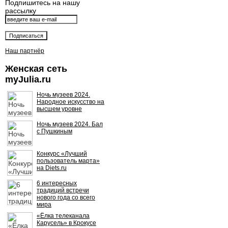
Подпишитесь на нашу
рассылку
Наш партнёр
Женская сеть
myJulia.ru
Ночь музеев 2024.
Народное искусство на
высшем уровне
Ночь музеев 2024. Бал
с Пушкиным
Конкурс «Лучший
пользователь марта»
на Diets.ru
6 интересных
традиций встречи
нового года со всего
мира
«Ёлка телеканала
Карусель» в Крокусе