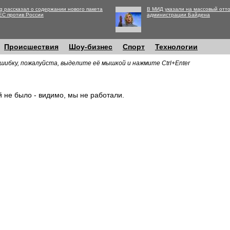
g рассказал о содержании нового пакета
В МИД указали на массовый отто
ЕС против России
администрации Байдена
Происшествия
Шоу-бизнес
Спорт
Технологии
шибку, пожалуйста, выделите её мышкой и нажмите Ctrl+Enter
й не было - видимо, мы не работали.