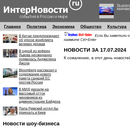
По штату
разруши
Главное
Политика
Экономика
Общество
Культура
Если Вы заметили о
В Китае предупреждают
нажмите Ctrl+Enter
об угрозе конфликта
великих держав
НОВОСТИ ЗА 17.07.2024
В одной из кофеен
Львова неожиданно
К сожалению, в этот день новосте
появилась Анджелина
Джоли
Bloomberg рассказал о
содержании нового
пакета санкций ЕС
против России
В МИД указали на
массовый отток
чиновников из
администрации Байдена
Папа Римский хотел бы
приехать в Киев
Новости шоу-бизнеса