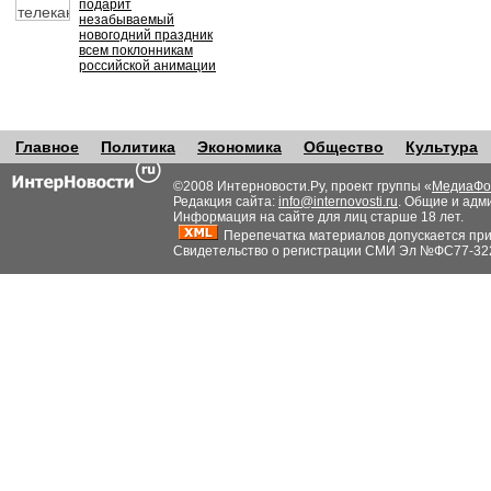
подарит
незабываемый
новогодний праздник
всем поклонникам
российской анимации
Главное
Политика
Экономика
Общество
Культура
©2008 Интерновости.Ру, проект группы «
МедиаФо
Редакция сайта:
info@internovosti.ru
. Общие и адм
Информация на сайте для лиц старше 18 лет.
Перепечатка материалов допускается при н
Свидетельство о регистрации СМИ Эл №ФС77-32