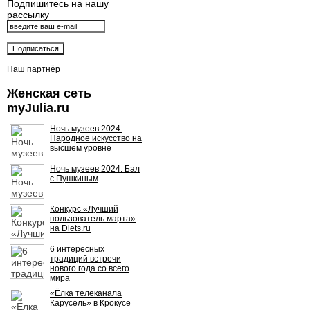
Подпишитесь на нашу
рассылку
Наш партнёр
Женская сеть
myJulia.ru
Ночь музеев 2024.
Народное искусство на
высшем уровне
Ночь музеев 2024. Бал
с Пушкиным
Конкурс «Лучший
пользователь марта»
на Diets.ru
6 интересных
традиций встречи
нового года со всего
мира
«Ёлка телеканала
Карусель» в Крокусе