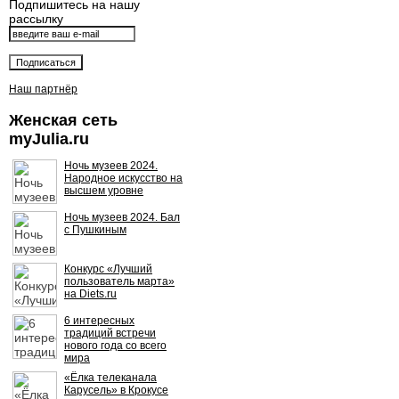
Подпишитесь на нашу
рассылку
Наш партнёр
Женская сеть
myJulia.ru
Ночь музеев 2024.
Народное искусство на
высшем уровне
Ночь музеев 2024. Бал
с Пушкиным
Конкурс «Лучший
пользователь марта»
на Diets.ru
6 интересных
традиций встречи
нового года со всего
мира
«Ёлка телеканала
Карусель» в Крокусе