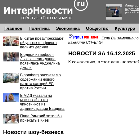
Линднер:
будет пл
российск
Главное
Политика
Экономика
Общество
Культура
Если Вы заметили о
В Китае предупреждают
нажмите Ctrl+Enter
об угрозе конфликта
великих держав
НОВОСТИ ЗА 16.12.2025
В одной из кофеен
Львова неожиданно
К сожалению, в этот день новосте
появилась Анджелина
Джоли
Bloomberg рассказал о
содержании нового
пакета санкций ЕС
против России
В МИД указали на
массовый отток
чиновников из
администрации Байдена
Папа Римский хотел бы
приехать в Киев
Новости шоу-бизнеса