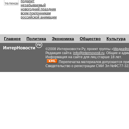
подарит
незабываемый
новогодний праздник
всем поклонникам
российской анимации
Главное
Политика
Экономика
Общество
Культура
©2008 Интерновости.Ру, проект группы «
МедиаФо
Редакция сайта:
info@internovosti.ru
. Общие и адм
Информация на сайте для лиц старше 18 лет.
Перепечатка материалов допускается при н
Свидетельство о регистрации СМИ Эл №ФС77-32