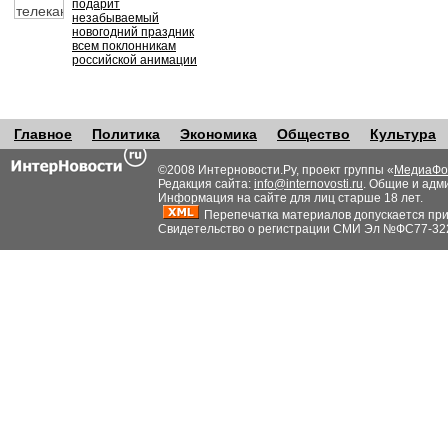
подарит
незабываемый
новогодний праздник
всем поклонникам
российской анимации
Главное
Политика
Экономика
Общество
Культура
©2008 Интерновости.Ру, проект группы «
МедиаФо
Редакция сайта:
info@internovosti.ru
. Общие и адм
Информация на сайте для лиц старше 18 лет.
Перепечатка материалов допускается при н
Свидетельство о регистрации СМИ Эл №ФС77-32