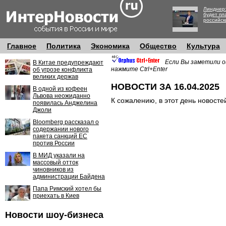
Линднер:
будет пл
российск
Главное
Политика
Экономика
Общество
Культура
Если Вы заметили о
В Китае предупреждают
нажмите Ctrl+Enter
об угрозе конфликта
великих держав
НОВОСТИ ЗА 16.04.2025
В одной из кофеен
Львова неожиданно
К сожалению, в этот день новосте
появилась Анджелина
Джоли
Bloomberg рассказал о
содержании нового
пакета санкций ЕС
против России
В МИД указали на
массовый отток
чиновников из
администрации Байдена
Папа Римский хотел бы
приехать в Киев
Новости шоу-бизнеса