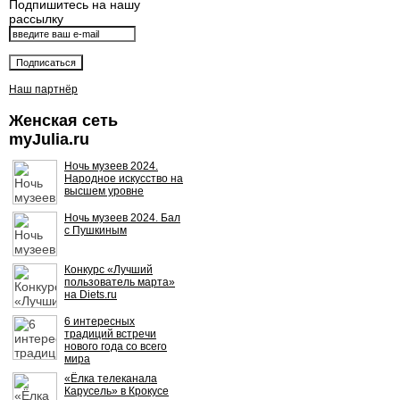
Подпишитесь на нашу
рассылку
Наш партнёр
Женская сеть
myJulia.ru
Ночь музеев 2024.
Народное искусство на
высшем уровне
Ночь музеев 2024. Бал
с Пушкиным
Конкурс «Лучший
пользователь марта»
на Diets.ru
6 интересных
традиций встречи
нового года со всего
мира
«Ёлка телеканала
Карусель» в Крокусе