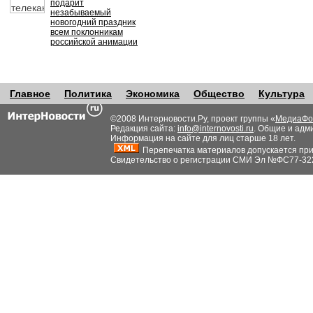
подарит
незабываемый
новогодний праздник
всем поклонникам
российской анимации
Главное
Политика
Экономика
Общество
Культура
©2008 Интерновости.Ру, проект группы «
МедиаФо
Редакция сайта:
info@internovosti.ru
. Общие и адм
Информация на сайте для лиц старше 18 лет.
Перепечатка материалов допускается при н
Свидетельство о регистрации СМИ Эл №ФС77-32