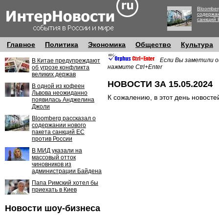
Bloomber
содержан
санкций 
Главное
Политика
Экономика
Общество
Культура
Если Вы заметили о
В Китае предупреждают
нажмите Ctrl+Enter
об угрозе конфликта
великих держав
НОВОСТИ ЗА 15.05.2024
В одной из кофеен
Львова неожиданно
К сожалению, в этот день новосте
появилась Анджелина
Джоли
Bloomberg рассказал о
содержании нового
пакета санкций ЕС
против России
В МИД указали на
массовый отток
чиновников из
администрации Байдена
Папа Римский хотел бы
приехать в Киев
Новости шоу-бизнеса