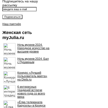
Подпишитесь на нашу
рассылку
Наш партнёр
Женская сеть
myJulia.ru
Ночь музеев 2024.
Народное искусство на
высшем уровне
Ночь музеев 2024. Бал
с Пушкиным
Конкурс «Лучший
пользователь марта»
на Diets.ru
6 интересных
традиций встречи
нового года со всего
мира
«Ёлка телеканала
Карусель» в Крокусе