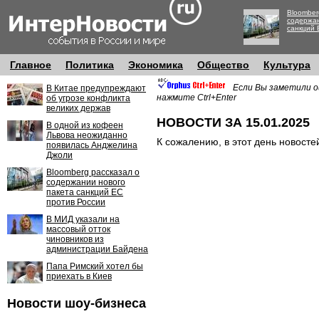
Bloomber
содержан
санкций 
Главное
Политика
Экономика
Общество
Культура
Если Вы заметили о
В Китае предупреждают
нажмите Ctrl+Enter
об угрозе конфликта
великих держав
НОВОСТИ ЗА 15.01.2025
В одной из кофеен
Львова неожиданно
К сожалению, в этот день новосте
появилась Анджелина
Джоли
Bloomberg рассказал о
содержании нового
пакета санкций ЕС
против России
В МИД указали на
массовый отток
чиновников из
администрации Байдена
Папа Римский хотел бы
приехать в Киев
Новости шоу-бизнеса