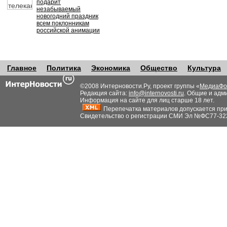
подарит
незабываемый
новогодний праздник
всем поклонникам
российской анимации
Главное
Политика
Экономика
Общество
Культура
©2008 Интерновости.Ру, проект группы «
МедиаФо
Редакция сайта:
info@internovosti.ru
. Общие и адм
Информация на сайте для лиц старше 18 лет.
Перепечатка материалов допускается при н
Свидетельство о регистрации СМИ Эл №ФС77-32