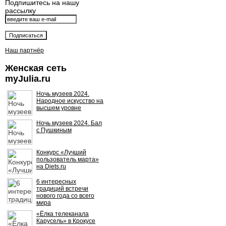
Подпишитесь на нашу
рассылку
Наш партнёр
Женская сеть
myJulia.ru
Ночь музеев 2024.
Народное искусство на
высшем уровне
Ночь музеев 2024. Бал
с Пушкиным
Конкурс «Лучший
пользователь марта»
на Diets.ru
6 интересных
традиций встречи
нового года со всего
мира
«Ёлка телеканала
Карусель» в Крокусе