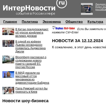
Линднер:
будет пл
российск
Главное
Политика
Экономика
Общество
Культура
Если Вы заметили о
В Китае предупреждают
нажмите Ctrl+Enter
об угрозе конфликта
великих держав
НОВОСТИ ЗА 12.12.2024
В одной из кофеен
Львова неожиданно
К сожалению, в этот день новосте
появилась Анджелина
Джоли
Bloomberg рассказал о
содержании нового
пакета санкций ЕС
против России
В МИД указали на
массовый отток
чиновников из
администрации Байдена
Папа Римский хотел бы
приехать в Киев
Новости шоу-бизнеса