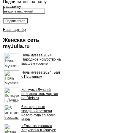
Подпишитесь на нашу
рассылку
Наш партнёр
Женская сеть
myJulia.ru
Ночь музеев 2024.
Народное искусство на
высшем уровне
Ночь музеев 2024. Бал
с Пушкиным
Конкурс «Лучший
пользователь марта»
на Diets.ru
6 интересных
традиций встречи
нового года со всего
мира
«Ёлка телеканала
Карусель» в Крокусе