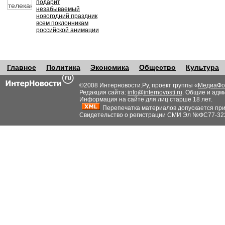
подарит
незабываемый
новогодний праздник
всем поклонникам
российской анимации
Главное
Политика
Экономика
Общество
Культура
©2008 Интерновости.Ру, проект группы «
МедиаФо
Редакция сайта:
info@internovosti.ru
. Общие и адм
Информация на сайте для лиц старше 18 лет.
Перепечатка материалов допускается при н
Свидетельство о регистрации СМИ Эл №ФС77-32