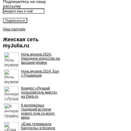
Подпишитесь на нашу
рассылку
Наш партнёр
Женская сеть
myJulia.ru
Ночь музеев 2024.
Народное искусство на
высшем уровне
Ночь музеев 2024. Бал
с Пушкиным
Конкурс «Лучший
пользователь марта»
на Diets.ru
6 интересных
традиций встречи
нового года со всего
мира
«Ёлка телеканала
Карусель» в Крокусе