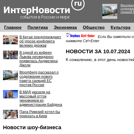
Bloomber
содержан
санкций 
Главное
Политика
Экономика
Общество
Культура
Если Вы заметили о
В Китае предупреждают
нажмите Ctrl+Enter
об угрозе конфликта
великих держав
НОВОСТИ ЗА 10.07.2024
В одной из кофеен
Львова неожиданно
К сожалению, в этот день новосте
появилась Анджелина
Джоли
Bloomberg рассказал о
содержании нового
пакета санкций ЕС
против России
В МИД указали на
массовый отток
чиновников из
администрации Байдена
Папа Римский хотел бы
приехать в Киев
Новости шоу-бизнеса