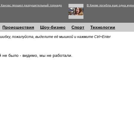
 Канзас прошел разрушительный торнадо
В Киеве погибла еще одна журн
Происшествия
Шоу-бизнес
Спорт
Технологии
шибку, пожалуйста, выделите её мышкой и нажмите Ctrl+Enter
й не было - видимо, мы не работали.