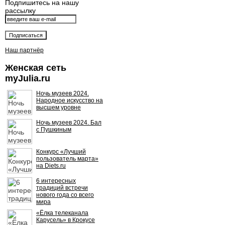
Подпишитесь на нашу
рассылку
Наш партнёр
Женская сеть
myJulia.ru
Ночь музеев 2024.
Народное искусство на
высшем уровне
Ночь музеев 2024. Бал
с Пушкиным
Конкурс «Лучший
пользователь марта»
на Diets.ru
6 интересных
традиций встречи
нового года со всего
мира
«Ёлка телеканала
Карусель» в Крокусе