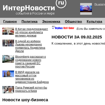
По штату
Главное
Политика
Экономика
Общество
Культура
Если Вы заметили о
В Китае предупреждают
об угрозе конфликта
великих держав
НОВОСТИ ЗА 09.02.2025
В одной из кофеен
К сожалению, в этот день новосте
Львова неожиданно
появилась Анджелина
Джоли
Bloomberg рассказал о
содержании нового
пакета санкций ЕС
против России
В МИД указали на
массовый отток
чиновников из
администрации Байдена
Папа Римский хотел бы
приехать в Киев
Новости шоу-бизнеса