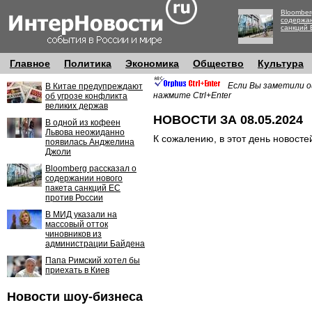
Bloomber
содержан
санкций 
Главное
Политика
Экономика
Общество
Культура
Если Вы заметили о
В Китае предупреждают
нажмите Ctrl+Enter
об угрозе конфликта
великих держав
НОВОСТИ ЗА 08.05.2024
В одной из кофеен
Львова неожиданно
К сожалению, в этот день новосте
появилась Анджелина
Джоли
Bloomberg рассказал о
содержании нового
пакета санкций ЕС
против России
В МИД указали на
массовый отток
чиновников из
администрации Байдена
Папа Римский хотел бы
приехать в Киев
Новости шоу-бизнеса