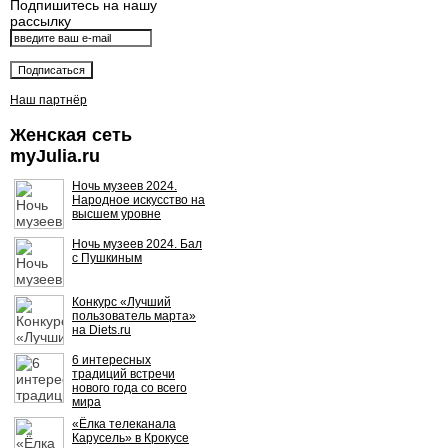
Подпишитесь на нашу
рассылку
Наш партнёр
Женская сеть
myJulia.ru
Ночь музеев 2024.
Народное искусство на
высшем уровне
Ночь музеев 2024. Бал
с Пушкиным
Конкурс «Лучший
пользователь марта»
на Diets.ru
6 интересных
традиций встречи
нового года со всего
мира
«Ёлка телеканала
Карусель» в Крокусе