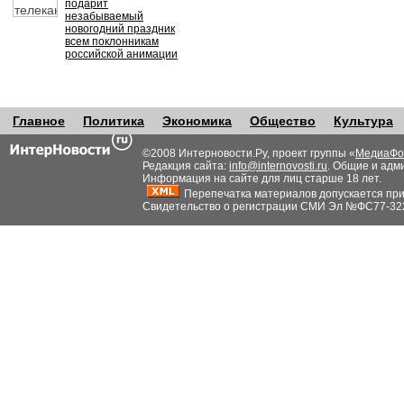
подарит
незабываемый
новогодний праздник
всем поклонникам
российской анимации
Главное
Политика
Экономика
Общество
Культура
©2008 Интерновости.Ру, проект группы «
МедиаФо
Редакция сайта:
info@internovosti.ru
. Общие и адм
Информация на сайте для лиц старше 18 лет.
Перепечатка материалов допускается при н
Свидетельство о регистрации СМИ Эл №ФС77-32