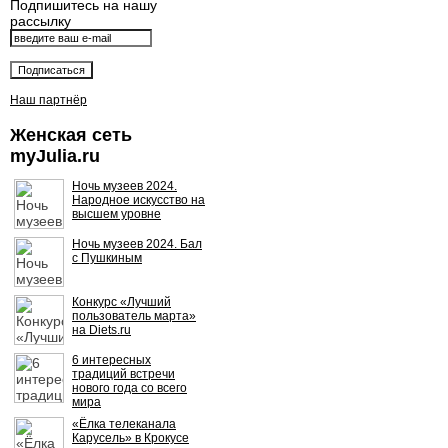
Подпишитесь на нашу
рассылку
Наш партнёр
Женская сеть
myJulia.ru
Ночь музеев 2024.
Народное искусство на
высшем уровне
Ночь музеев 2024. Бал
с Пушкиным
Конкурс «Лучший
пользователь марта»
на Diets.ru
6 интересных
традиций встречи
нового года со всего
мира
«Ёлка телеканала
Карусель» в Крокусе