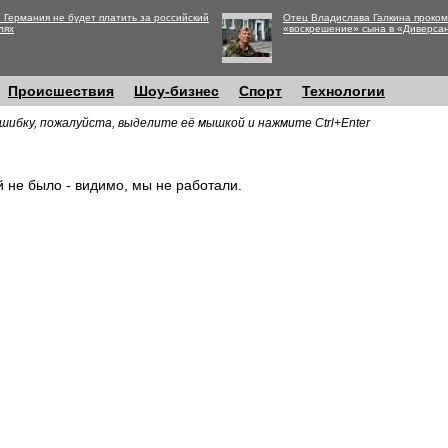
 Германия не будет платить за российский
Отец Владислава Галкина проко
лях
«воскрешение» сына в «Диверса
Происшествия
Шоу-бизнес
Спорт
Технологии
шибку, пожалуйста, выделите её мышкой и нажмите Ctrl+Enter
й не было - видимо, мы не работали.