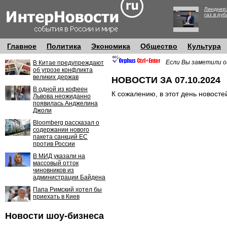
Линднер:
газ в руб
Главное
Политика
Экономика
Общество
Культура
Если Вы заметили о
В Китае предупреждают
об угрозе конфликта
великих держав
НОВОСТИ ЗА 07.10.2024
В одной из кофеен
К сожалению, в этот день новосте
Львова неожиданно
появилась Анджелина
Джоли
Bloomberg рассказал о
содержании нового
пакета санкций ЕС
против России
В МИД указали на
массовый отток
чиновников из
администрации Байдена
Папа Римский хотел бы
приехать в Киев
Новости шоу-бизнеса