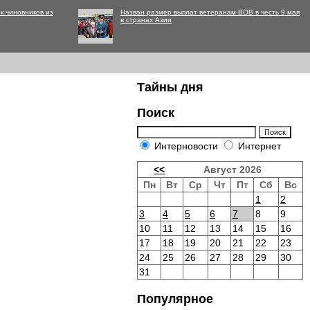
к чиновников из
Назван размер выплат ветеранам ВОВ в честь 9 мая
в странах Азии
Тайны дня
Поиск
Интерновости
Интернет
<<
Август 2026
Пн
Вт
Ср
Чт
Пт
Сб
Вс
1
2
3
4
5
6
7
8
9
10
11
12
13
14
15
16
17
18
19
20
21
22
23
24
25
26
27
28
29
30
31
Популярное