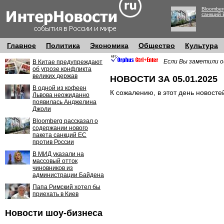
Bloomber
санкций 
Главное
Политика
Экономика
Общество
Культура
Если Вы заметили о
В Китае предупреждают
об угрозе конфликта
великих держав
НОВОСТИ ЗА 05.01.2025
В одной из кофеен
К сожалению, в этот день новосте
Львова неожиданно
появилась Анджелина
Джоли
Bloomberg рассказал о
содержании нового
пакета санкций ЕС
против России
В МИД указали на
массовый отток
чиновников из
администрации Байдена
Папа Римский хотел бы
приехать в Киев
Новости шоу-бизнеса