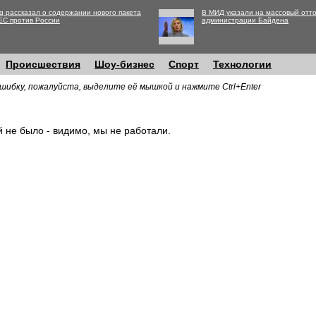
g рассказал о содержании нового пакета
В МИД указали на массовый отто
ЕС против России
администрации Байдена
Происшествия
Шоу-бизнес
Спорт
Технологии
шибку, пожалуйста, выделите её мышкой и нажмите Ctrl+Enter
й не было - видимо, мы не работали.