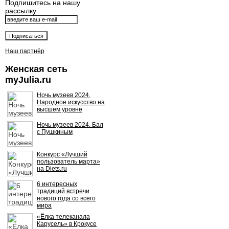
Подпишитесь на нашу
рассылку
Наш партнёр
Женская сеть
myJulia.ru
Ночь музеев 2024.
Народное искусство на
высшем уровне
Ночь музеев 2024. Бал
с Пушкиным
Конкурс «Лучший
пользователь марта»
на Diets.ru
6 интересных
традиций встречи
нового года со всего
мира
«Ёлка телеканала
Карусель» в Крокусе