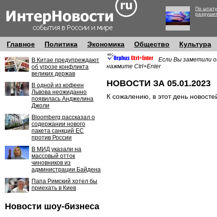
По штату
разруши
Главное
Политика
Экономика
Общество
Культура
Если Вы заметили о
В Китае предупреждают
нажмите Ctrl+Enter
об угрозе конфликта
великих держав
НОВОСТИ ЗА 05.01.2023
В одной из кофеен
Львова неожиданно
К сожалению, в этот день новосте
появилась Анджелина
Джоли
Bloomberg рассказал о
содержании нового
пакета санкций ЕС
против России
В МИД указали на
массовый отток
чиновников из
администрации Байдена
Папа Римский хотел бы
приехать в Киев
Новости шоу-бизнеса