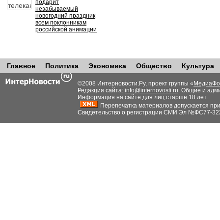
подарит
незабываемый
новогодний праздник
всем поклонникам
российской анимации
Главное
Политика
Экономика
Общество
Культура
©2008 Интерновости.Ру, проект группы «
МедиаФо
Редакция сайта:
info@internovosti.ru
. Общие и адм
Информация на сайте для лиц старше 18 лет.
Перепечатка материалов допускается при н
Свидетельство о регистрации СМИ Эл №ФС77-32