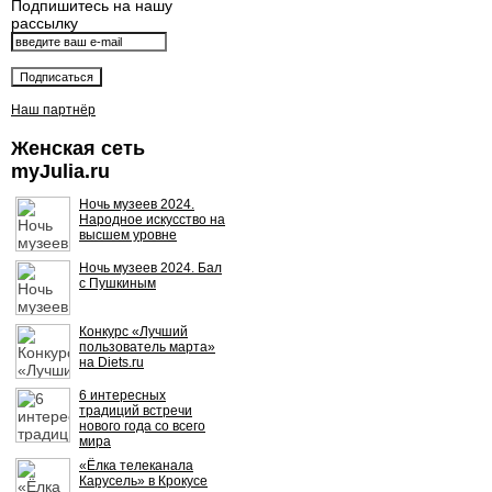
Подпишитесь на нашу
рассылку
Наш партнёр
Женская сеть
myJulia.ru
Ночь музеев 2024.
Народное искусство на
высшем уровне
Ночь музеев 2024. Бал
с Пушкиным
Конкурс «Лучший
пользователь марта»
на Diets.ru
6 интересных
традиций встречи
нового года со всего
мира
«Ёлка телеканала
Карусель» в Крокусе