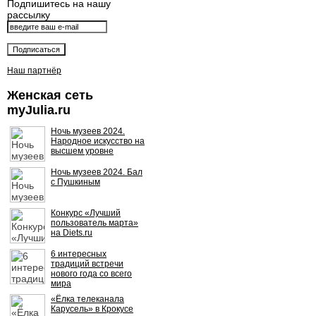
Подпишитесь на нашу
рассылку
Наш партнёр
Женская сеть
myJulia.ru
Ночь музеев 2024.
Народное искусство на
высшем уровне
Ночь музеев 2024. Бал
с Пушкиным
Конкурс «Лучший
пользователь марта»
на Diets.ru
6 интересных
традиций встречи
нового года со всего
мира
«Ёлка телеканала
Карусель» в Крокусе