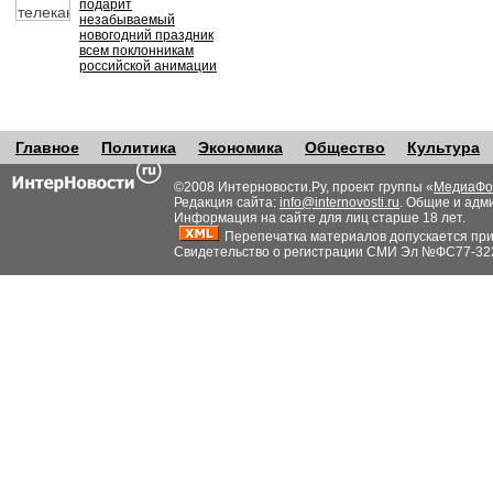
подарит
незабываемый
новогодний праздник
всем поклонникам
российской анимации
Главное
Политика
Экономика
Общество
Культура
©2008 Интерновости.Ру, проект группы «
МедиаФо
Редакция сайта:
info@internovosti.ru
. Общие и адм
Информация на сайте для лиц старше 18 лет.
Перепечатка материалов допускается при н
Свидетельство о регистрации СМИ Эл №ФС77-32