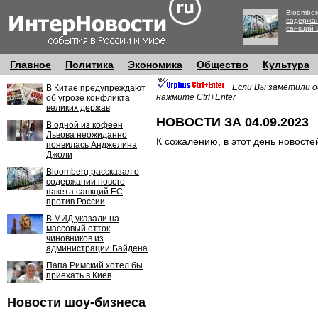
Bloomber
содержан
санкций 
Главное
Политика
Экономика
Общество
Культура
Если Вы заметили о
В Китае предупреждают
нажмите Ctrl+Enter
об угрозе конфликта
великих держав
НОВОСТИ ЗА 04.09.2023
В одной из кофеен
Львова неожиданно
К сожалению, в этот день новосте
появилась Анджелина
Джоли
Bloomberg рассказал о
содержании нового
пакета санкций ЕС
против России
В МИД указали на
массовый отток
чиновников из
администрации Байдена
Папа Римский хотел бы
приехать в Киев
Новости шоу-бизнеса