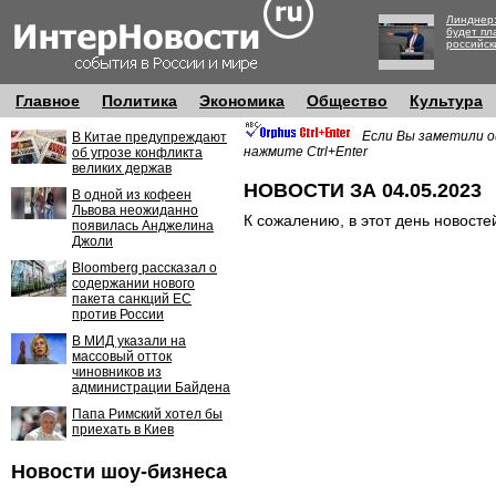
Линднер:
будет пл
российск
Главное
Политика
Экономика
Общество
Культура
Если Вы заметили о
В Китае предупреждают
нажмите Ctrl+Enter
об угрозе конфликта
великих держав
НОВОСТИ ЗА 04.05.2023
В одной из кофеен
Львова неожиданно
К сожалению, в этот день новосте
появилась Анджелина
Джоли
Bloomberg рассказал о
содержании нового
пакета санкций ЕС
против России
В МИД указали на
массовый отток
чиновников из
администрации Байдена
Папа Римский хотел бы
приехать в Киев
Новости шоу-бизнеса