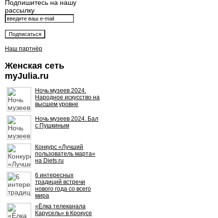
Подпишитесь на нашу
рассылку
Наш партнёр
Женская сеть
myJulia.ru
Ночь музеев 2024.
Народное искусство на
высшем уровне
Ночь музеев 2024. Бал
с Пушкиным
Конкурс «Лучший
пользователь марта»
на Diets.ru
6 интересных
традиций встречи
нового года со всего
мира
«Ёлка телеканала
Карусель» в Крокусе