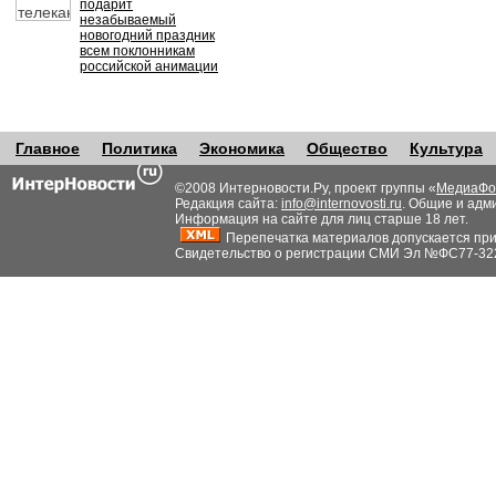
подарит
незабываемый
новогодний праздник
всем поклонникам
российской анимации
Главное
Политика
Экономика
Общество
Культура
©2008 Интерновости.Ру, проект группы «
МедиаФо
Редакция сайта:
info@internovosti.ru
. Общие и адм
Информация на сайте для лиц старше 18 лет.
Перепечатка материалов допускается при н
Свидетельство о регистрации СМИ Эл №ФС77-32