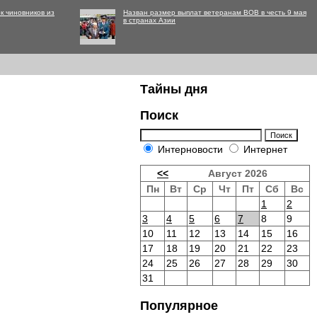
к чиновников из
Назван размер выплат ветеранам ВОВ в честь 9 мая
в странах Азии
Тайны дня
Поиск
Интерновости
Интернет
<<
Август 2026
Пн
Вт
Ср
Чт
Пт
Сб
Вс
1
2
3
4
5
6
7
8
9
10
11
12
13
14
15
16
17
18
19
20
21
22
23
24
25
26
27
28
29
30
31
Популярное