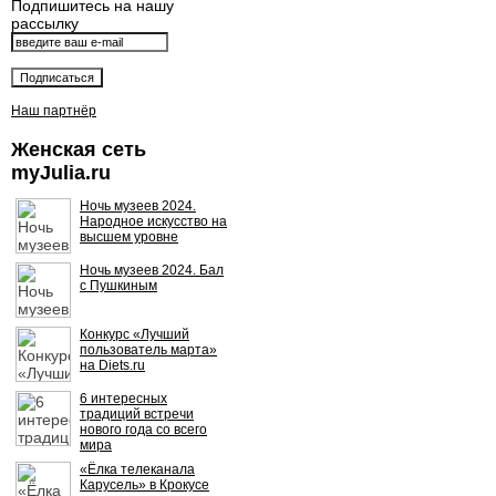
Подпишитесь на нашу
рассылку
Наш партнёр
Женская сеть
myJulia.ru
Ночь музеев 2024.
Народное искусство на
высшем уровне
Ночь музеев 2024. Бал
с Пушкиным
Конкурс «Лучший
пользователь марта»
на Diets.ru
6 интересных
традиций встречи
нового года со всего
мира
«Ёлка телеканала
Карусель» в Крокусе