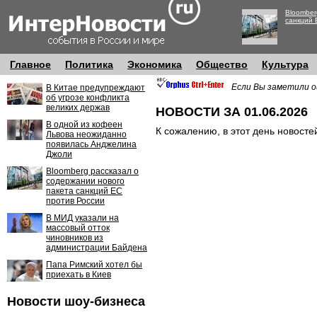
Bloomber
санкций 
Главное
Политика
Экономика
Общество
Культура
Если Вы заметили о
В Китае предупреждают
об угрозе конфликта
великих держав
НОВОСТИ ЗА 01.06.2026
В одной из кофеен
К сожалению, в этот день новосте
Львова неожиданно
появилась Анджелина
Джоли
Bloomberg рассказал о
содержании нового
пакета санкций ЕС
против России
В МИД указали на
массовый отток
чиновников из
администрации Байдена
Папа Римский хотел бы
приехать в Киев
Новости шоу-бизнеса