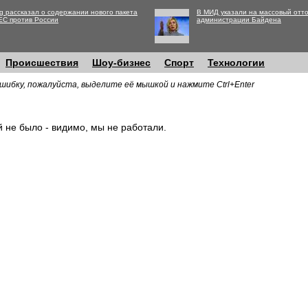
g рассказал о содержании нового пакета
В МИД указали на массовый отто
ЕС против России
администрации Байдена
Происшествия
Шоу-бизнес
Спорт
Технологии
шибку, пожалуйста, выделите её мышкой и нажмите Ctrl+Enter
й не было - видимо, мы не работали.