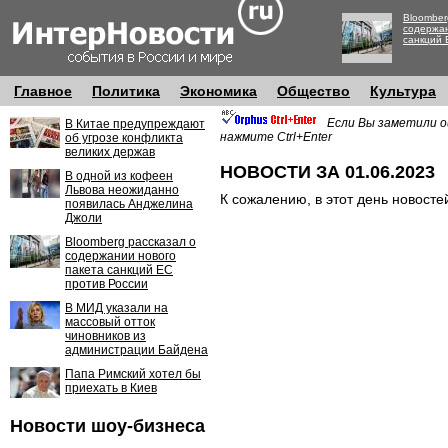
Bloomber
содержан
санкций 
Главное
Политика
Экономика
Общество
Культура
Если Вы заметили о
В Китае предупреждают
нажмите Ctrl+Enter
об угрозе конфликта
великих держав
НОВОСТИ ЗА 01.06.2023
В одной из кофеен
Львова неожиданно
К сожалению, в этот день новосте
появилась Анджелина
Джоли
Bloomberg рассказал о
содержании нового
пакета санкций ЕС
против России
В МИД указали на
массовый отток
чиновников из
администрации Байдена
Папа Римский хотел бы
приехать в Киев
Новости шоу-бизнеса