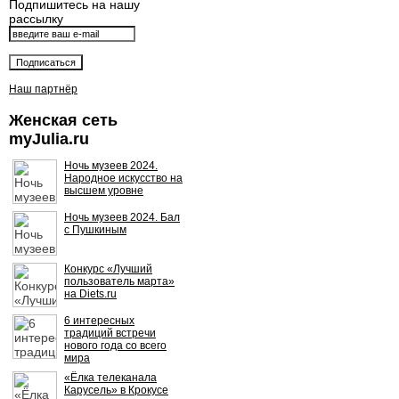
Подпишитесь на нашу
рассылку
Наш партнёр
Женская сеть
myJulia.ru
Ночь музеев 2024.
Народное искусство на
высшем уровне
Ночь музеев 2024. Бал
с Пушкиным
Конкурс «Лучший
пользователь марта»
на Diets.ru
6 интересных
традиций встречи
нового года со всего
мира
«Ёлка телеканала
Карусель» в Крокусе