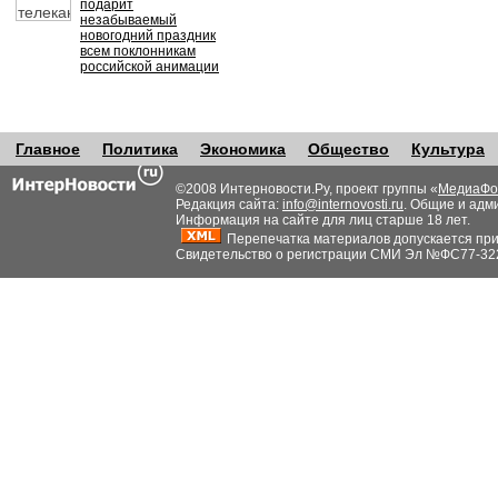
подарит
незабываемый
новогодний праздник
всем поклонникам
российской анимации
Главное
Политика
Экономика
Общество
Культура
©2008 Интерновости.Ру, проект группы «
МедиаФо
Редакция сайта:
info@internovosti.ru
. Общие и адм
Информация на сайте для лиц старше 18 лет.
Перепечатка материалов допускается при н
Свидетельство о регистрации СМИ Эл №ФС77-32