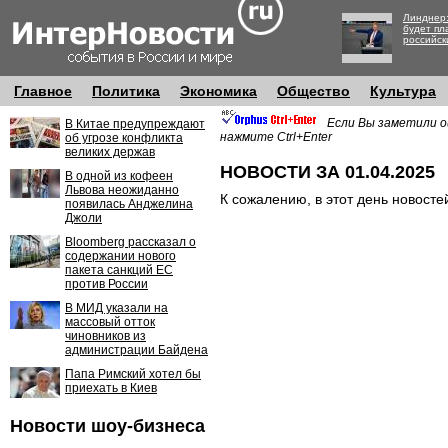
Линднер:
будет пл
российск
Главное
Политика
Экономика
Общество
Культура
Если Вы заметили о
В Китае предупреждают
нажмите Ctrl+Enter
об угрозе конфликта
великих держав
НОВОСТИ ЗА 01.04.2025
В одной из кофеен
Львова неожиданно
К сожалению, в этот день новосте
появилась Анджелина
Джоли
Bloomberg рассказал о
содержании нового
пакета санкций ЕС
против России
В МИД указали на
массовый отток
чиновников из
администрации Байдена
Папа Римский хотел бы
приехать в Киев
Новости шоу-бизнеса