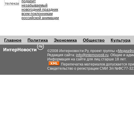
подарит
незабываемый
новогодний праздник
всем поклонникам
российской анимации
Главное
Политика
Экономика
Общество
Культура
©2008 Интерновости.Ру, проект группы «
МедиаФо
Редакция сайта:
info@internovosti.ru
. Общие и адм
Информация на сайте для лиц старше 18 лет.
Перепечатка материалов допускается при н
Свидетельство о регистрации СМИ Эл №ФС77-32