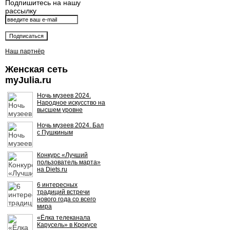
Подпишитесь на нашу
рассылку
Наш партнёр
Женская сеть
myJulia.ru
Ночь музеев 2024.
Народное искусство на
высшем уровне
Ночь музеев 2024. Бал
с Пушкиным
Конкурс «Лучший
пользователь марта»
на Diets.ru
6 интересных
традиций встречи
нового года со всего
мира
«Ёлка телеканала
Карусель» в Крокусе